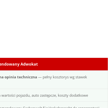
mendowany Adwokat
na opinia techniczna
— pełny kosztorys wg stawek
ta wartości pojazdu, auto zastępcze, koszty dodatkowe
omendowany Fachanwalt für Verkehrsrecht do reprezentacji