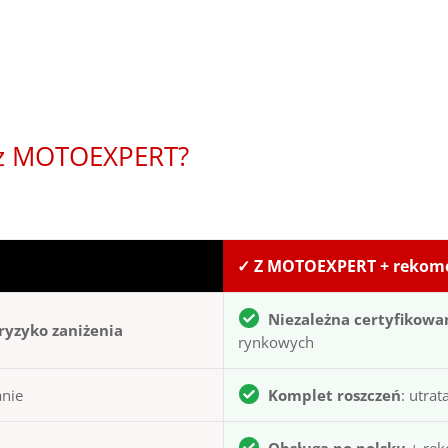
y z MOTOEXPERT?
✓ Z MOTOEXPERT + reko
Niezależna certyfikowa
ryzyko zaniżenia
rynkowych
anie
Komplet roszczeń
: utra
Obsługa po polsku
+ rek