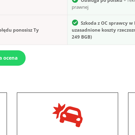
prawnej
Szkoda z OC sprawcy w 
błędu ponosisz Ty
uzasadnione koszty rzeczoz
249 BGB)
a ocena
