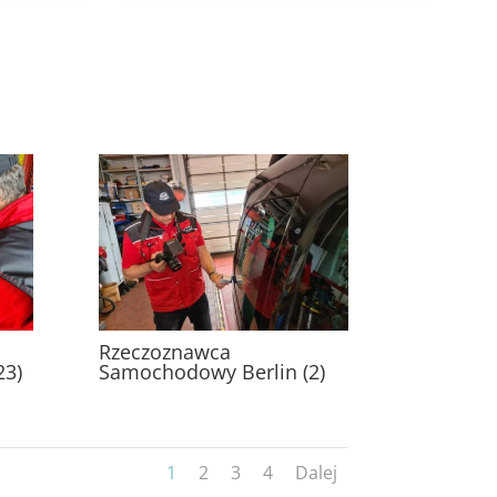
Rzeczoznawca
23)
Samochodowy Berlin (2)
1
2
3
4
Dalej