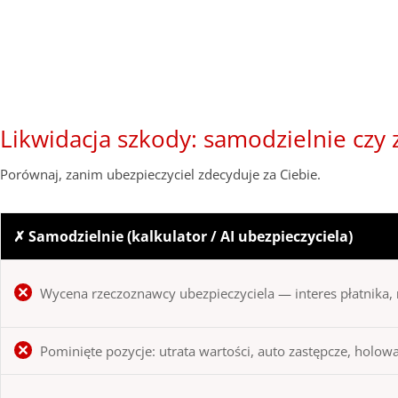
Likwidacja szkody: samodzielnie cz
Porównaj, zanim ubezpieczyciel zdecyduje za Ciebie.
✗ Samodzielnie (kalkulator / AI ubezpieczyciela)
Wycena rzeczoznawcy ubezpieczyciela — interes płatnika,
Pominięte pozycje: utrata wartości, auto zastępcze, holow