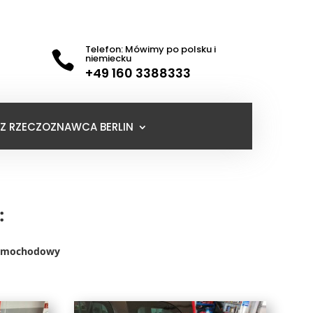
Telefon: Mówimy po polsku i

niemiecku
+49 160 3388333
Z RZECZOZNAWCA BERLIN
:
 samochodowy