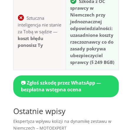
Szkoda z OC
sprawcy w
Niemczech przy
Sztuczna
jednoznacznej
inteligencja nie stanie
odpowiedzialności:
za Tobą w sądzie —
uzasadnione koszty
koszt błędu
rzeczoznawcy co do
ponosisz Ty
zasady pokrywa
ubezpieczyciel
sprawcy (§ 249 BGB)
📷 Zgłoś szkodę przez WhatsApp —
bezpłatna wstępna ocena
Ostatnie wpisy
Ekspertyza wpływu kolizji na dynamikę zestawu w
Niemczech – MOTOEXPERT