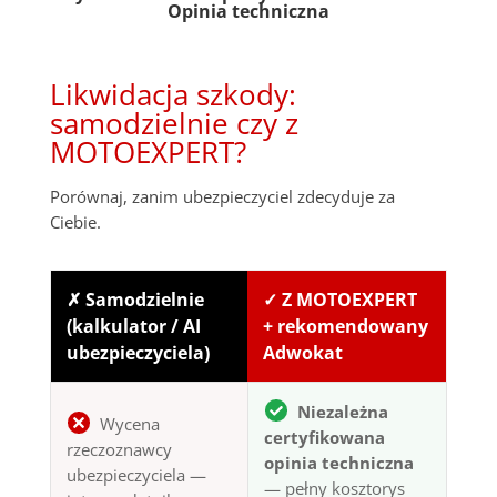
Opinia techniczna
Likwidacja szkody:
samodzielnie czy z
MOTOEXPERT?
Porównaj, zanim ubezpieczyciel zdecyduje za
Ciebie.
✗ Samodzielnie
✓ Z MOTOEXPERT
(kalkulator / AI
+ rekomendowany
ubezpieczyciela)
Adwokat
Niezależna
Wycena
certyfikowana
rzeczoznawcy
opinia techniczna
ubezpieczyciela —
— pełny kosztorys