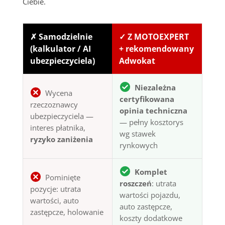
Ciebie.
✗ Samodzielnie
✓ Z MOTOEXPERT
(kalkulator / AI
+ rekomendowany
ubezpieczyciela)
Adwokat
Niezależna
Wycena
certyfikowana
rzeczoznawcy
opinia techniczna
ubezpieczyciela —
— pełny kosztorys
interes płatnika,
wg stawek
ryzyko zaniżenia
rynkowych
Komplet
Pominięte
roszczeń
: utrata
pozycje: utrata
wartości pojazdu,
wartości, auto
auto zastępcze,
zastępcze, holowanie
koszty dodatkowe