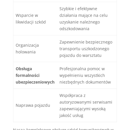
Szybkie i efektywne
Wsparcie w
działania mające na celu
likwidacji szkód
uzyskanie należnego
odszkodowania
Zapewnienie bezpiecznego
Organizacja
transportu uszkodzonego
holowania
pojazdu do warsztatu
Obsługa
Profesjonalna pomoc w
formalności
wypełnieniu wszystkich
ubezpieczeniowych
niezbędnych dokumentów
Współpraca z
autoryzowanymi serwisami
Naprawa pojazdu
zapewniającymi wysoką
jakość usług
Nasza
kompleksowa obsługa szkód komunikacyjnych w