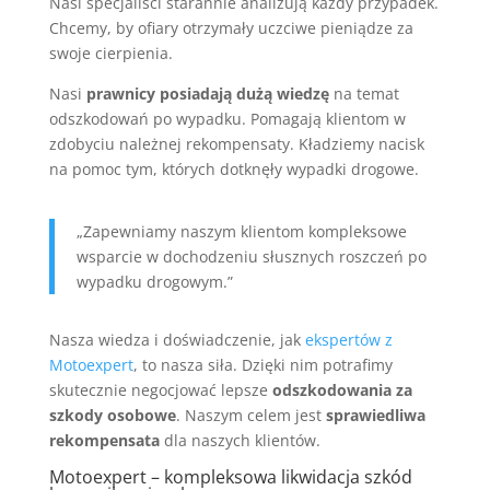
Nasi specjaliści starannie analizują każdy przypadek.
Chcemy, by ofiary otrzymały uczciwe pieniądze za
swoje cierpienia.
Nasi
prawnicy posiadają dużą wiedzę
na temat
odszkodowań po wypadku. Pomagają klientom w
zdobyciu należnej rekompensaty. Kładziemy nacisk
na pomoc tym, których dotknęły wypadki drogowe.
„Zapewniamy naszym klientom kompleksowe
wsparcie w dochodzeniu słusznych roszczeń po
wypadku drogowym.”
Nasza wiedza i doświadczenie, jak
ekspertów z
Motoexpert
, to nasza siła. Dzięki nim potrafimy
skutecznie negocjować lepsze
odszkodowania za
szkody osobowe
. Naszym celem jest
sprawiedliwa
rekompensata
dla naszych klientów.
Motoexpert – kompleksowa likwidacja szkód