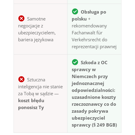
Obsługa po
Samotne
polsku
+
negocjacje z
rekomendowany
ubezpieczycielem,
Fachanwalt für
bariera językowa
Verkehrsrecht do
reprezentacji prawnej
Szkoda z OC
sprawcy w
Niemczech przy
Sztuczna
jednoznacznej
inteligencja nie stanie
odpowiedzialności:
za Tobą w sądzie —
uzasadnione koszty
koszt błędu
rzeczoznawcy co do
ponosisz Ty
zasady pokrywa
ubezpieczyciel
sprawcy (§ 249 BGB)