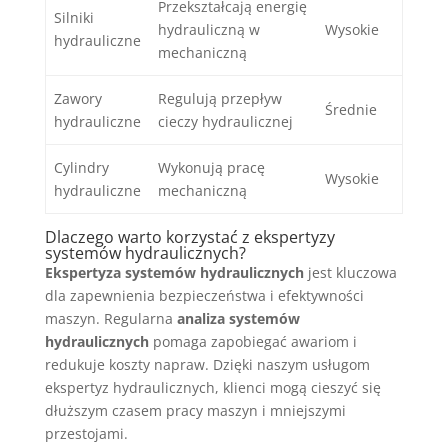
Przekształcają energię
Silniki
hydrauliczną w
Wysokie
hydrauliczne
mechaniczną
Zawory
Regulują przepływ
Średnie
hydrauliczne
cieczy hydraulicznej
Cylindry
Wykonują pracę
Wysokie
hydrauliczne
mechaniczną
Dlaczego warto korzystać z ekspertyzy
systemów hydraulicznych?
Ekspertyza systemów hydraulicznych
jest kluczowa
dla zapewnienia bezpieczeństwa i efektywności
maszyn. Regularna
analiza systemów
hydraulicznych
pomaga zapobiegać awariom i
redukuje koszty napraw. Dzięki naszym usługom
ekspertyz hydraulicznych, klienci mogą cieszyć się
dłuższym czasem pracy maszyn i mniejszymi
przestojami.