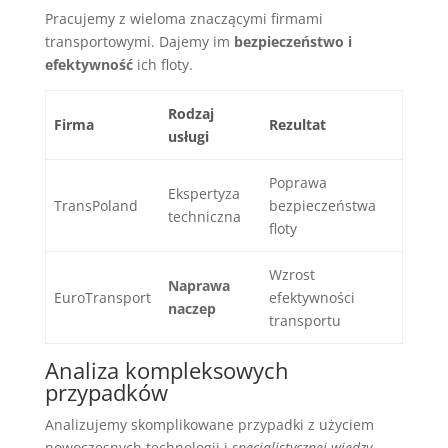
Pracujemy z wieloma znaczącymi firmami
transportowymi. Dajemy im
bezpieczeństwo i
efektywność
ich floty.
Rodzaj
Firma
Rezultat
usługi
Poprawa
Ekspertyza
TransPoland
bezpieczeństwa
techniczna
floty
Wzrost
Naprawa
EuroTransport
efektywności
naczep
transportu
Analiza kompleksowych
przypadków
Analizujemy skomplikowane przypadki z użyciem
nowoczesnych technologii i
specjalistycznej wiedzy
.