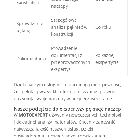
konstrukcji
naczepy
Szczegółowa
Sprawdzenie
analiza pęknięć w
Co roku
pęknięć
konstrukcji
Prowadzenie
dokumentacji z
Po każdej
Dokumentacja
przeprowadzonych
ekspertyzie
ekspertyz
Dzięki naszym usługom, klienci mogą mieć pewność,
że spełniają wszystkie niezbędne wymogi prawne i
utrzymują swoje naczepy w bezpiecznym stanie.
Nasze podejście do ekspertyzy pęknięć naczep
W
MOTOEXPERT
używamy nowoczesnych technologii
i dokładnej analizy materiałów. Chcemy zapewnić
najwyższą jakość naszych usług. Dzięki
doświadczeniu i nowoczesnym rozwiązaniom,