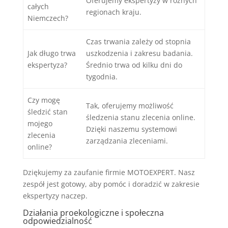
Oferujemy ekspertyzy w różnych
całych
regionach kraju.
Niemczech?
Czas trwania zależy od stopnia
Jak długo trwa
uszkodzenia i zakresu badania.
ekspertyza?
Średnio trwa od kilku dni do
tygodnia.
Czy mogę
Tak, oferujemy możliwość
śledzić stan
śledzenia stanu zlecenia online.
mojego
Dzięki naszemu systemowi
zlecenia
zarządzania zleceniami.
online?
Dziękujemy za zaufanie firmie MOTOEXPERT. Nasz
zespół jest gotowy, aby pomóc i doradzić w zakresie
ekspertyzy naczep.
Działania proekologiczne i społeczna
odpowiedzialność