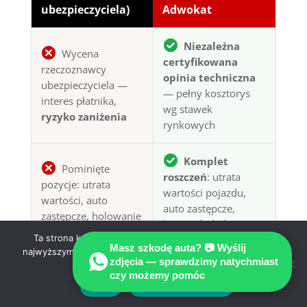
ubezpieczyciela)
Adwokat
Niezależna
Wycena
certyfikowana
rzeczoznawcy
opinia techniczna
ubezpieczyciela —
— pełny kosztorys
interes płatnika,
wg stawek
ryzyko zaniżenia
rynkowych
Komplet
Pominięte
roszczeń
: utrata
pozycje: utrata
wartości pojazdu,
wartości, auto
auto zastępcze,
zastępcze, holowanie
koszty dodatkowe
Ta strona korzysta z ciasteczek aby świadczyć usługi na
Masz szkodę auta? 📷 Wyślij
najwyższym poziomie. Dalsze korzystanie ze strony oznacza,
Obsługa po
zdjęcia — sprawdzimy natychmiast
że zgadzasz się na ich użycie.
Samotne
polsku
+
czy możemy pomóc
Zgoda
Polityka prywatności
negocjacje z
rekomendowany