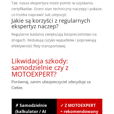
Tak, nasza ekspertyza może pomóc w uzyskaniu
certyfikatów. Oceni stan techniczny naczepy i pokaże,
co trzeba naprawić lub ulepszyć.
Jakie są korzyści z regularnych
ekspertyz naczep?
Regularne badania zwiększają bezpieczeństwo na
drogach. Redukują ryzyko wypadków i poprawiają
efektywność floty transportowej.
Likwidacja szkody:
samodzielnie czy z
MOTOEXPERT?
Porównaj, zanim ubezpieczyciel zdecyduje za
Ciebie.
✗ Samodzielnie
✓ Z MOTOEXPERT
(kalkulator / AI
+ rekomendowany