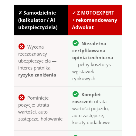
✗ Samodzielnie
✓ Z MOTOEXPERT
(kalkulator / AI
+ rekomendowany
ubezpieczyciela)
Adwokat
Niezależna
Wycena
certyfikowana
rzeczoznawcy
opinia techniczna
ubezpieczyciela —
— pełny kosztorys
interes płatnika,
wg stawek
ryzyko zaniżenia
rynkowych
Komplet
Pominięte
roszczeń
: utrata
pozycje: utrata
wartości pojazdu,
wartości, auto
auto zastępcze,
zastępcze, holowanie
koszty dodatkowe