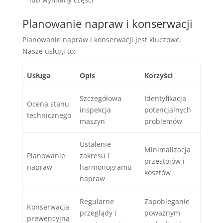
Planowanie napraw i konserwacji
Planowanie napraw i konserwacji jest kluczowe.
Nasze usługi to:
Usługa
Opis
Korzyści
Szczegółowa
Identyfikacja
Ocena stanu
inspekcja
potencjalnych
technicznego
maszyn
problemów
Ustalenie
Minimalizacja
Planowanie
zakresu i
przestojów i
napraw
harmonogramu
kosztów
napraw
Regularne
Zapobieganie
Konserwacja
przeglądy i
poważnym
prewencyjna