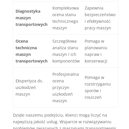
Kompleksowa
Zapewnia
Diagnostyka
ocena stanu
bezpieczeństwo
maszyn
technicznego
i efektywność
transportowych
maszyn
pracy maszyn
Ocena
Szczegółowa
Pomaga w
techniczna
analiza stanu
planowaniu
maszyn
maszyn i ich
napraw i
transportowych
komponentów
konserwacji
Profesjonalna
Pomaga w
Ekspertyza ds.
ocena
rozstrzyganiu
uszkodzeń
przyczyn
sporów i
maszyn
uszkodzeń
roszczeń
maszyn
Dzięki naszemu podejściu, klienci mogą liczyć na
najwyższą jakość usług. Wsparcie w rozwiązywaniu
problemów związanych z maszynami transportowymi