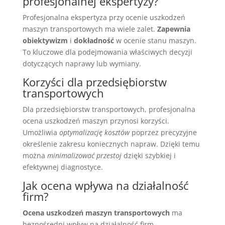
profesjonalnej ekspertyzy?
Profesjonalna ekspertyza przy ocenie uszkodzeń
maszyn transportowych ma wiele zalet.
Zapewnia
obiektywizm
i
dokładność
w ocenie stanu maszyn.
To kluczowe dla podejmowania właściwych decyzji
dotyczących naprawy lub wymiany.
Korzyści dla przedsiębiorstw
transportowych
Dla przedsiębiorstw transportowych, profesjonalna
ocena uszkodzeń maszyn przynosi korzyści.
Umożliwia
optymalizację kosztów
poprzez precyzyjne
określenie zakresu koniecznych napraw. Dzięki temu
można
minimalizować przestoj
dzięki szybkiej i
efektywnej diagnostyce.
Jak ocena wpływa na działalność
firm?
Ocena uszkodzeń maszyn transportowych
ma
bezpośredni wpływ na działalność firm