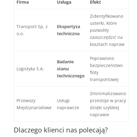
Firma
Usługa
Efekt
Zidentyfikowano
usterki, które
Transport Sp. z
Ekspertyza
pozwoliły
o.o.
techniczna
zaoszczędzić na
kosztach napraw
Poprawiono
Badanie
bezpieczeństwo
Logistyka S.A.
stanu
floty
technicznego
transportowej
Zminimalizowano
Przewozy
Usługi
przestoje w pracy
Międzynarodowe
naprawcze
dzięki szybkiej
naprawie
Dlaczego klienci nas polecają?