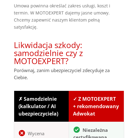
Umowa powinna określać zakres usługi, koszt i
termin. W MOTOEXPERT dajemy jasne umowy.
Chcemy zapewnić naszym klientom pełną
satysfakcję.
Likwidacja szkody:
samodzielnie czy z
MOTOEXPERT?
Porównaj, zanim ubezpieczyciel zdecyduje za
Ciebie.
✗ Samodzielnie
✓ Z MOTOEXPERT
(kalkulator / AI
+ rekomendowany
ubezpieczyciela)
Adwokat
Niezależna
Wycena
certyfikowana