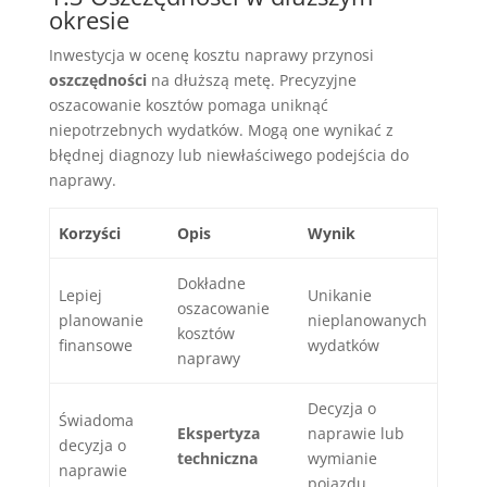
okresie
Inwestycja w ocenę kosztu naprawy przynosi
oszczędności
na dłuższą metę. Precyzyjne
oszacowanie kosztów pomaga uniknąć
niepotrzebnych wydatków. Mogą one wynikać z
błędnej diagnozy lub niewłaściwego podejścia do
naprawy.
Korzyści
Opis
Wynik
Dokładne
Lepiej
Unikanie
oszacowanie
planowanie
nieplanowanych
kosztów
finansowe
wydatków
naprawy
Decyzja o
Świadoma
Ekspertyza
naprawie lub
decyzja o
techniczna
wymianie
naprawie
pojazdu