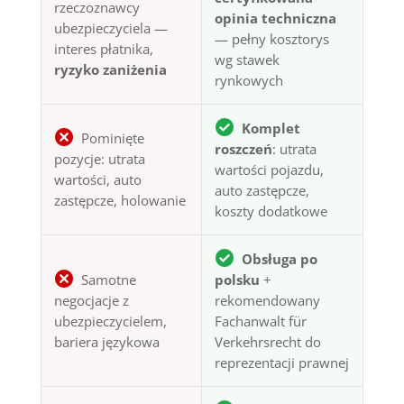
rzeczoznawcy
opinia techniczna
ubezpieczyciela —
— pełny kosztorys
interes płatnika,
wg stawek
ryzyko zaniżenia
rynkowych
Komplet
Pominięte
roszczeń
: utrata
pozycje: utrata
wartości pojazdu,
wartości, auto
auto zastępcze,
zastępcze, holowanie
koszty dodatkowe
Obsługa po
Samotne
polsku
+
negocjacje z
rekomendowany
ubezpieczycielem,
Fachanwalt für
bariera językowa
Verkehrsrecht do
reprezentacji prawnej