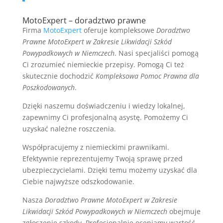
MotoExpert – doradztwo prawne
Firma
MotoExpert
oferuje kompleksowe
Doradztwo
Prawne MotoExpert w Zakresie Likwidacji Szkód
Powypadkowych w Niemczech
. Nasi specjaliści pomogą
Ci zrozumieć niemieckie przepisy. Pomogą Ci też
skutecznie dochodzić
Kompleksowa Pomoc Prawna dla
Poszkodowanych
.
Dzięki naszemu doświadczeniu i wiedzy lokalnej,
zapewnimy Ci profesjonalną asystę. Pomożemy Ci
uzyskać należne roszczenia.
Współpracujemy z niemieckimi prawnikami.
Efektywnie reprezentujemy Twoją sprawę przed
ubezpieczycielami. Dzięki temu możemy uzyskać dla
Ciebie najwyższe odszkodowanie.
Nasza
Doradztwo Prawne MotoExpert w Zakresie
Likwidacji Szkód Powypadkowych w Niemczech
obejmuje
zgłoszenie szkody. Profesjonalnie oceniamy wartość