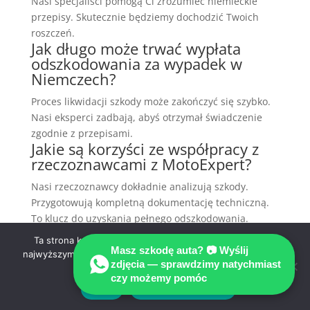
Nasi specjaliści pomogą Ci zrozumieć niemieckie
przepisy. Skutecznie będziemy dochodzić Twoich
roszczeń.
Jak długo może trwać wypłata
odszkodowania za wypadek w
Niemczech?
Proces likwidacji szkody może zakończyć się szybko.
Nasi eksperci zadbają, abyś otrzymał świadczenie
zgodnie z przepisami.
Jakie są korzyści ze współpracy z
rzeczoznawcami z MotoExpert?
Nasi rzeczoznawcy dokładnie analizują szkody.
Przygotowują kompletną dokumentację techniczną.
To klucz do uzyskania pełnego odszkodowania.
Ta strona korzysta z ciasteczek aby świadczyć usługi na
Masz szkodę auta? 📷 Wyślij
Likwidacja szkody:
najwyższym poziomie. Dalsze korzystanie ze strony oznacza,
zdjęcia — sprawdzimy natychmiast
że zgadzasz się na ich użycie.
samodzielnie czy z
czy możemy pomóc
MOTOEXPERT?
Zgoda
Polityka prywatności