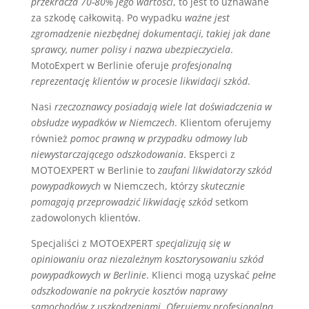
przekracza 70-80% jego wartości
, to jest to uznawane
za szkodę całkowitą. Po wypadku
ważne jest
zgromadzenie niezbędnej dokumentacji, takiej jak dane
sprawcy, numer polisy i nazwa ubezpieczyciela
.
MotoExpert w Berlinie oferuje
profesjonalną
reprezentację klientów w procesie likwidacji szkód
.
Nasi
rzeczoznawcy posiadają wiele lat doświadczenia w
obsłudze wypadków w Niemczech
. Klientom oferujemy
również
pomoc prawną w przypadku odmowy lub
niewystarczającego odszkodowania
. Eksperci z
MOTOEXPERT w Berlinie to
zaufani likwidatorzy szkód
powypadkowych
w Niemczech, którzy
skutecznie
pomagają przeprowadzić likwidację szkód
setkom
zadowolonych klientów.
Specjaliści z MOTOEXPERT
specjalizują się w
opiniowaniu oraz niezależnym kosztorysowaniu szkód
powypadkowych w Berlinie
. Klienci mogą uzyskać
pełne
odszkodowanie na pokrycie kosztów naprawy
samochodów z uszkodzeniami
.
Oferujemy profesjonalną