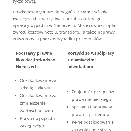
ryczałtowej.
Poszkodowany może domagać się
zwrotu udziału
własnego
od towarzystwa ubezpieczeniowego
sprawcy wypadku w Niemczech. Może również żądać
zwrotu kosztów hotelu, transportu, a także naprawy
zniszczonych podczas wypadku przedmiotów.
Podstawy prawne
Korzyści ze współpracy
likwidacji szkody w
z niemieckimi
Niemczech
adwokatami
Odszkodowanie za
szkodę całkowitą
Znajomość przepisów
Odszkodowanie za
prawa niemieckiego
zmniejszenie
Sprawna i poprawna
wartości pojazdu
prawnie procedura
Prawo do pojazdu
Pełne odszkodowanie
zastępczego
za poniesione straty