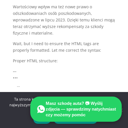
Wartościowy wpływ ma też nowe prawo o
odszkodowaniach osób poszkodowanych,
wprowadzone w lipcu 2023. Dzięki temu klienci mogą
teraz otrzymać wyższe rekompensaty za szkody
fizyczne i materialne.
Wait, but I need to ensure the HTML tags are
properly formatted. Let me correct the syntax:
Proper HTML structure:
…
…
…
etc.
Ta strona korzysta z ciasteczek aby świadczyć usługi na
Masz szkodę auta? 📷 Wyślij
najwyższym poziomie. Dalsze korzystanie ze strony oznacza,
zdjęcia — sprawdzimy natychmiast
Also, the closing tags should be properly placed.
że zgadzasz się na ich użycie.
czy możemy pomóc
Also, ensure keywords are present but not overused.
Zgoda
Polityka prywatności
Check for keyword density. Let me recast and ensure