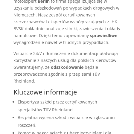
motoexpert
Berlin
to firma specjalizująca się w
uzyskaniu odszkodowań po wypadkach drogowych w
Niemczech. Nasz zespół certyfikowanych
rzeczoznawców i ekspertów współpracujących z IHK i
BVSK dokładnie analizuje silniki, zawieszenia i układy
hamulcowe. Dzięki temu zapewniamy
sprawiedliwe
wynagrodzenie nawet w trudnych przypadkach.
Wsparcie 24/7 i tłumaczenie dokumentacji ułatwiają
korzystanie z naszych usług dla polskich kierowców.
Gwarantujemy, że
odszkodowanie
będzie
przeprowadzone zgodnie z przepisami TüV
Rheinland.
Kluczowe informacje
Ekspertyza szkód przez certyfikowanych
specjalistów TüV Rheinland.
Bezpłatna wycena szkód i wsparcie w zgłaszaniu
roszczeń.
Pomoc w negocjacjach z ubezpieczycielami dla