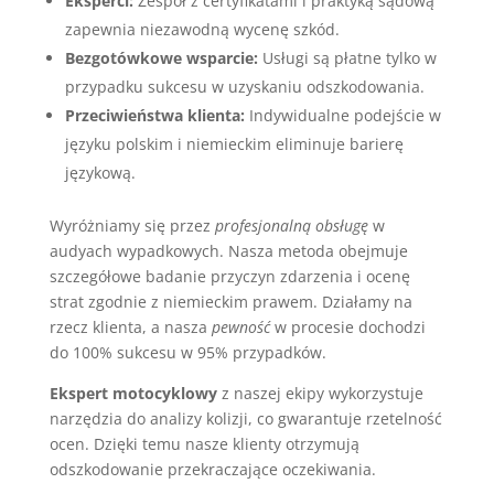
Eksperci:
Zespół z certyfikatami i praktyką sądową
zapewnia niezawodną wycenę szkód.
Bezgotówkowe wsparcie:
Usługi są płatne tylko w
przypadku sukcesu w uzyskaniu odszkodowania.
Przeciwieństwa klienta:
Indywidualne podejście w
języku polskim i niemieckim eliminuje barierę
językową.
Wyróżniamy się przez
profesjonalną obsługę
w
audyach wypadkowych. Nasza metoda obejmuje
szczegółowe badanie przyczyn zdarzenia i ocenę
strat zgodnie z niemieckim prawem. Działamy na
rzecz klienta, a nasza
pewność
w procesie dochodzi
do 100% sukcesu w 95% przypadków.
Ekspert motocyklowy
z naszej ekipy wykorzystuje
narzędzia do analizy kolizji, co gwarantuje rzetelność
ocen. Dzięki temu nasze klienty otrzymują
odszkodowanie przekraczające oczekiwania.