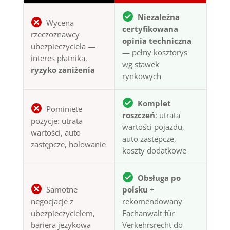
Niezależna
Wycena
certyfikowana
rzeczoznawcy
opinia techniczna
ubezpieczyciela —
— pełny kosztorys
interes płatnika,
wg stawek
ryzyko zaniżenia
rynkowych
Komplet
Pominięte
roszczeń
: utrata
pozycje: utrata
wartości pojazdu,
wartości, auto
auto zastępcze,
zastępcze, holowanie
koszty dodatkowe
Obsługa po
Samotne
polsku
+
negocjacje z
rekomendowany
ubezpieczycielem,
Fachanwalt für
bariera językowa
Verkehrsrecht do