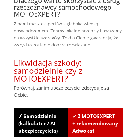
Dlaczego warto skorzystać z usług
rzeczoznawcy samochodowego
MOTOEXPERT?
Z nami masz ekspertów z głęboką wiedzą i
doświadczeniem. Znamy lokalne przepisy i uwazamy
na wszystkie szczegóły. To dla Ciebie gwarancja, że
wszystko zostanie dobrze rozwiązane.
Likwidacja szkody:
samodzielnie czy z
MOTOEXPERT?
Porównaj, zanim ubezpieczyciel zdecyduje za
Ciebie.
✗ Samodzielnie
✓ Z MOTOEXPERT
(kalkulator / AI
+ rekomendowany
ubezpieczyciela)
Adwokat