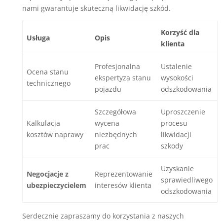
nami gwarantuje skuteczną likwidację szkód.
Korzyść dla
Usługa
Opis
klienta
Profesjonalna
Ustalenie
Ocena stanu
ekspertyza stanu
wysokości
technicznego
pojazdu
odszkodowania
Szczegółowa
Uproszczenie
Kalkulacja
wycena
procesu
kosztów naprawy
niezbędnych
likwidacji
prac
szkody
Uzyskanie
Negocjacje z
Reprezentowanie
sprawiedliwego
ubezpieczycielem
interesów klienta
odszkodowania
Serdecznie zapraszamy do korzystania z naszych