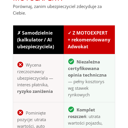
Porównaj, zanim ubezpieczyciel zdecyduje za
Ciebie.
✗ Samodzielnie
✓ Z MOTOEXPERT
(kalkulator / AI
+ rekomendowany
ubezpieczyciela)
Adwokat
Niezależna
Wycena
certyfikowana
rzeczoznawcy
opinia techniczna
ubezpieczyciela —
— pełny kosztorys
interes płatnika,
wg stawek
ryzyko zaniżenia
rynkowych
Komplet
Pominięte
roszczeń
: utrata
pozycje: utrata
wartości pojazdu,
wartości, auto