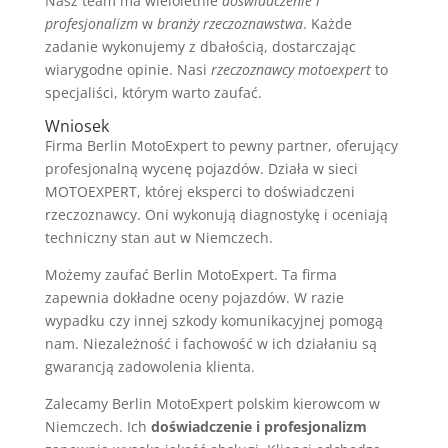
Nasz team ma wieloletnie
doświadczenie i
profesjonalizm
w
branży rzeczoznawstwa
. Każde
zadanie wykonujemy z dbałością, dostarczając
wiarygodne opinie. Nasi
rzeczoznawcy motoexpert
to
specjaliści, którym warto zaufać.
Wniosek
Firma Berlin MotoExpert to pewny partner, oferujący
profesjonalną wycenę pojazdów. Działa w sieci
MOTOEXPERT, której eksperci to doświadczeni
rzeczoznawcy. Oni wykonują diagnostykę i oceniają
techniczny stan aut w Niemczech.
Możemy zaufać Berlin MotoExpert. Ta firma
zapewnia dokładne oceny pojazdów. W razie
wypadku czy innej szkody komunikacyjnej pomogą
nam. Niezależność i fachowość w ich działaniu są
gwarancją zadowolenia klienta.
Zalecamy Berlin MotoExpert polskim kierowcom w
Niemczech. Ich
doświadczenie i profesjonalizm