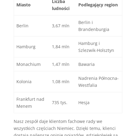
Liczba
Miasto
Podlegający region
ludności
Berlin i
Berlin
3,67 mln
Brandenburgia
Hamburg i
Hamburg
1,84 mln
Szlezwik-Holsztyn
Monachium
1,47 mln
Bawaria
Nadrenia Północna-
Kolonia
1,08 mln
Westfalia
Frankfurt nad
735 tys.
Hesja
Menem
Nasz zespół daje klientom fachowe rady we
wszystkich częściach Niemiec. Dzięki temu, klienci
dostają najlepsze opinie pojazdów, gdziekolwiek są.