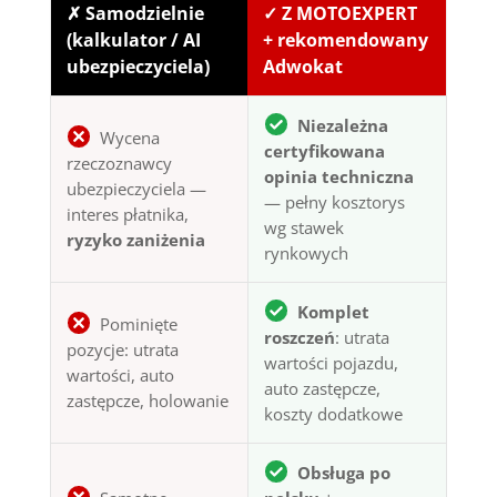
✗ Samodzielnie
✓ Z MOTOEXPERT
(kalkulator / AI
+ rekomendowany
ubezpieczyciela)
Adwokat
Niezależna
Wycena
certyfikowana
rzeczoznawcy
opinia techniczna
ubezpieczyciela —
— pełny kosztorys
interes płatnika,
wg stawek
ryzyko zaniżenia
rynkowych
Komplet
Pominięte
roszczeń
: utrata
pozycje: utrata
wartości pojazdu,
wartości, auto
auto zastępcze,
zastępcze, holowanie
koszty dodatkowe
Obsługa po