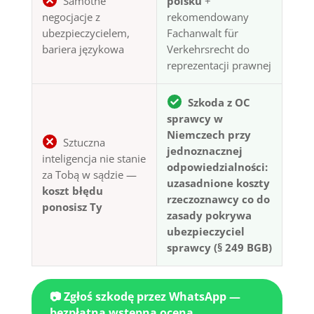
Samotne
polsku
+
negocjacje z
rekomendowany
ubezpieczycielem,
Fachanwalt für
bariera językowa
Verkehrsrecht do
reprezentacji prawnej
Szkoda z OC
sprawcy w
Niemczech przy
Sztuczna
jednoznacznej
inteligencja nie stanie
odpowiedzialności:
za Tobą w sądzie —
uzasadnione koszty
koszt błędu
rzeczoznawcy co do
ponosisz Ty
zasady pokrywa
ubezpieczyciel
sprawcy (§ 249 BGB)
📷 Zgłoś szkodę przez WhatsApp —
bezpłatna wstępna ocena