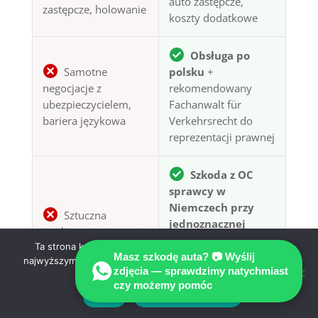
auto zastępcze,
zastępcze, holowanie
koszty dodatkowe
Obsługa po
Samotne
polsku
+
negocjacje z
rekomendowany
ubezpieczycielem,
Fachanwalt für
bariera językowa
Verkehrsrecht do
reprezentacji prawnej
Szkoda z OC
sprawcy w
Niemczech przy
Sztuczna
jednoznacznej
inteligencja nie stanie
odpowiedzialności:
Ta strona korzysta z ciasteczek aby świadczyć usługi na
za Tobą w sądzie —
uzasadnione koszty
Masz szkodę auta? 📷 Wyślij
najwyższym poziomie. Dalsze korzystanie ze strony oznacza,
koszt błędu
zdjęcia — sprawdzimy natychmiast
rzeczoznawcy co do
że zgadzasz się na ich użycie.
ponosisz Ty
czy możemy pomóc
zasady pokrywa
Zgoda
Polityka prywatności
ubezpieczyciel