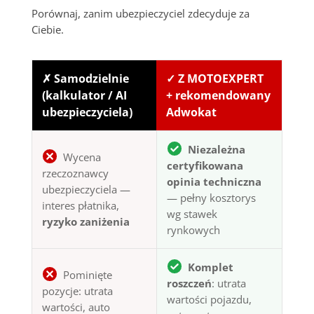
Porównaj, zanim ubezpieczyciel zdecyduje za
Ciebie.
✗ Samodzielnie
✓ Z MOTOEXPERT
(kalkulator / AI
+ rekomendowany
ubezpieczyciela)
Adwokat
Niezależna
Wycena
certyfikowana
rzeczoznawcy
opinia techniczna
ubezpieczyciela —
— pełny kosztorys
interes płatnika,
wg stawek
ryzyko zaniżenia
rynkowych
Komplet
Pominięte
roszczeń
: utrata
pozycje: utrata
wartości pojazdu,
wartości, auto