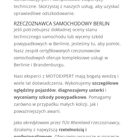
techniczne. Skorzystaj z naszych usług, aby uzyskać
sprawiedliwe odszkodowanie.
RZECZOZNAWCA SAMOCHODOWY BERLIN
Jeśli potrzebujesz dokładnej oceny stanu
technicznego samochodu lub wyceny szkód
powypadkowych w Berlinie, jesteśmy tu, aby pomóc.
Nasz zespół
certyfikowanych rzeczoznawców
samochodowych
oferuje kompleksowe usługi w
Berlinie i Brandenburgu.
Nasi eksperci z MOTOEXPERT mają bogatą wiedzę i
wiele lat doświadczenia. Wykonujemy
szczegółowe
oględziny pojazdów
,
diagnozujemy usterki
i
wyceniamy szkody powypadkowe
. Pomagamy
zarówno w przypadku małych kolizji, jak i
poważniejszych awarii.
Jako
akredytowani przez TÜV Rheinland
rzeczoznawcy,
działamy z najwyższą
rzetelnością i
profesjonalizmem
. Oferujemy wsparcie w procesie