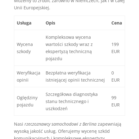
Możemy to zrobić zarówno w Niemczech, jak i w całej
Unii Europejskiej.
Usługa
Opis
Cena
Kompleksowa wycena
Wycena
wartości szkody wraz z
199
szkody
ekspertyzą techniczną
EUR
pojazdu
Weryfikacja
Bezpłatna weryfikacja
0
opinii
istniejącej opinii technicznej
EUR
Szczegółowa diagnostyka
Oględziny
99
stanu technicznego i
pojazdu
EUR
uszkodzeń
Nasi
rzeczoznawcy samochodowi z Berlina
zapewniają
wysoką jakość usług. Oferujemy wycenę szkód
komunikacyjnych i kompleksowe ekspertyzy