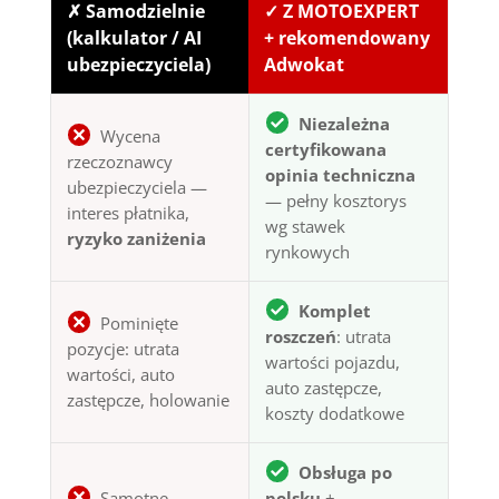
✗ Samodzielnie
✓ Z MOTOEXPERT
(kalkulator / AI
+ rekomendowany
ubezpieczyciela)
Adwokat
Niezależna
Wycena
certyfikowana
rzeczoznawcy
opinia techniczna
ubezpieczyciela —
— pełny kosztorys
interes płatnika,
wg stawek
ryzyko zaniżenia
rynkowych
Komplet
Pominięte
roszczeń
: utrata
pozycje: utrata
wartości pojazdu,
wartości, auto
auto zastępcze,
zastępcze, holowanie
koszty dodatkowe
Obsługa po
Samotne
polsku
+