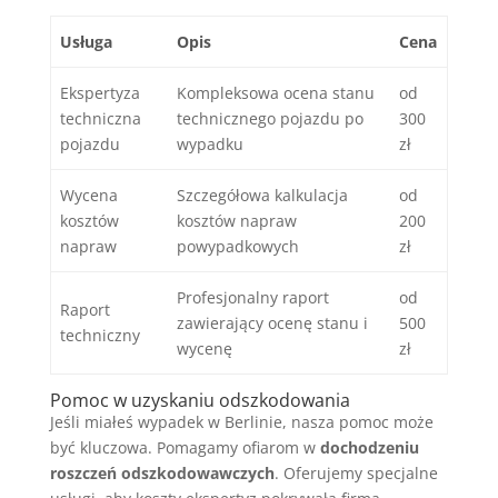
Usługa
Opis
Cena
Ekspertyza
Kompleksowa ocena stanu
od
techniczna
technicznego pojazdu po
300
pojazdu
wypadku
zł
Wycena
Szczegółowa kalkulacja
od
kosztów
kosztów napraw
200
napraw
powypadkowych
zł
Profesjonalny raport
od
Raport
zawierający ocenę stanu i
500
techniczny
wycenę
zł
Pomoc w uzyskaniu odszkodowania
Jeśli miałeś wypadek w Berlinie, nasza pomoc może
być kluczowa. Pomagamy ofiarom w
dochodzeniu
roszczeń odszkodowawczych
. Oferujemy specjalne