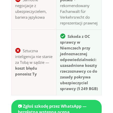
negocjacje z
rekomendowany
ubezpieczycielem,
Fachanwalt für
bariera językowa
Verkehrsrecht do
reprezentacji prawnej
Szkoda z OC
sprawcy w
Niemczech przy
Sztuczna
jednoznacznej
inteligencja nie stanie
odpowiedzialności:
za Tobą w sądzie —
uzasadnione koszty
koszt błędu
rzeczoznawcy co do
ponosisz Ty
zasady pokrywa
ubezpieczyciel
sprawcy (§ 249 BGB)
📷 Zgłoś szkodę przez WhatsApp —
bezpłatna wstępna ocena