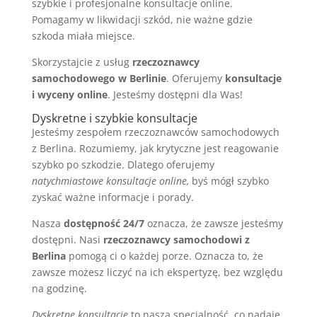
szybkie i profesjonalne konsultacje online.
Pomagamy w likwidacji szkód, nie ważne gdzie
szkoda miała miejsce.
Skorzystajcie z usług
rzeczoznawcy
samochodowego w Berlinie
. Oferujemy
konsultacje
i wyceny online
. Jesteśmy dostępni dla Was!
Dyskretne i szybkie konsultacje
Jesteśmy zespołem rzeczoznawców samochodowych
z Berlina. Rozumiemy, jak krytyczne jest reagowanie
szybko po szkodzie. Dlatego oferujemy
natychmiastowe konsultacje online,
byś mógł szybko
zyskać ważne informacje i porady.
Nasza
dostępność 24/7
oznacza, że zawsze jesteśmy
dostępni. Nasi
rzeczoznawcy samochodowi z
Berlina
pomogą ci o każdej porze. Oznacza to, że
zawsze możesz liczyć na ich ekspertyzę, bez względu
na godzinę.
Dyskretne konsultacje
to nasza specjalność, co nadaje