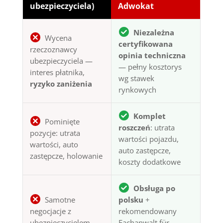
ubezpieczyciela)
Adwokat
Niezależna
Wycena
certyfikowana
rzeczoznawcy
opinia techniczna
ubezpieczyciela —
— pełny kosztorys
interes płatnika,
wg stawek
ryzyko zaniżenia
rynkowych
Komplet
Pominięte
roszczeń
: utrata
pozycje: utrata
wartości pojazdu,
wartości, auto
auto zastępcze,
zastępcze, holowanie
koszty dodatkowe
Obsługa po
Samotne
polsku
+
negocjacje z
rekomendowany
ubezpieczycielem,
Fachanwalt für