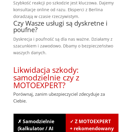
Szybkość reakcji po szkodzie jest kluczowa. Dajemy
konsultacje online od razu. Eksperci z Berlina
doradzają w czasie rzeczywistym.
Czy Wasze usługi są dyskretne i
poufne?
Dyskrecja i poufność są dla nas ważne. Działamy z
szacunkiem i zawodowo. Dbamy o bezpieczeństwo
waszych danych.
Likwidacja szkody:
samodzielnie czy z
MOTOEXPERT?
Porównaj, zanim ubezpieczyciel zdecyduje za
Ciebie.
✗ Samodzielnie
✓ Z MOTOEXPERT
(kalkulator / AI
+ rekomendowany