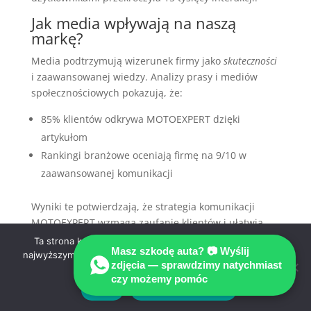
Jak media wpływają na naszą
markę?
Media podtrzymują wizerunek firmy jako
skuteczności
i zaawansowanej wiedzy. Analizy prasy i mediów
społecznościowych pokazują, że:
85% klientów odkrywa MOTOEXPERT dzięki
artykułom
Rankingi branżowe oceniają firmę na 9/10 w
zaawansowanej komunikacji
Wyniki te potwierdzają, że strategia komunikacji
MOTOEXPERT wzmaga zaufanie klientów i ułatwia
budowę relacji z partnerami.
Ta strona korzysta z ciasteczek aby świadczyć usługi na
Masz szkodę auta? 📷 Wyślij
najwyższym poziomie. Dalsze korzystanie ze strony oznacza,
Przyszłość MOTOEXPERT
zdjęcia — sprawdzimy natychmiast
że zgadzasz się na ich użycie.
MOTOEXPERT kontynuuje innowacyjny rozwój,
czy możemy pomóc
Zgoda
Polityka prywatności
konsolidując pozycję na rynku
usługi motoryzacyjne
.
Planowane inwestycje w technologię i rozbudowaną