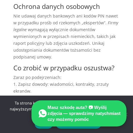
Ochrona danych osobowych
Nie udawaj danych bankowych ani kodów PIN nawet
w przypadku prośb od rzekomych „ekspertów”.
Firmy
legalne
wymagają wyłącznie dokumentów
wymienionych w przepisach niemieckich, takich jak
raport policyjny lub zdjęcia uszkodzeń. Unikaj
udostępniania dokumentów tożsamości bez
podpisanej umowy.
Co zrobić w przypadku oszustwa?
Zaraz po podejrzeniach:
1. Zapisz dowody: wiadomości, kontrakty, zrzuty
ekranów.
2. Zgłoś sprawę do
Polskiego Konsulatu w Niemczech
Ta strona korzysta z ciasteczek aby świadczyć usługi na
lub
Bundespolizei
.
Masz szkodę auta? 📷 Wyślij
najwyższym poziomie. Dalsze korzystanie ze strony oznacza,
3. Skontaktuj się z
prawnikiem od odszkodowań w
zdjęcia — sprawdzimy natychmiast
że zgadzasz się na ich użycie.
Niemczech
, który zabezpieczy Twoje prawa.
Pomoc
czy możemy pomóc
Zgoda
Polityka prywatności
prawna po wypadku w Niemczech
przez eksperta
unieważnia nieuczciwe próby manipulacji.