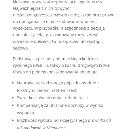
kluczowe prawa zabezpieczające jego interesy.
Najważniejsze z nich to wybór
niezależnego
rzeczoznawcy
do oceny szkód oraz prawo
do ubiegania się o odszkodowanie w pełnej
wysokości. W przypadku niezgodności z decyzją
ubezpieczyciela, poszkodowany może złożyć
odwołanie do
Rzecznika Ubezpieczeń
lub wystąpić
sądowo.
Podstawą są przepisy niemieckiego kodeksu
cywilnego (BGB) i ustawy o ruchu drogowym (StVG).
Prawo do pełnego odszkodowania obejmuje:
Naprawę uszkodzonego pojazdu zgodnie z
lokalnymi cenami w Niemczech
Zwrot kosztów leczenia i rehabilitacji
Kompensację za utracone dochody w wyniku
wypadku
Możliwość wyboru polskojęzycznego
prawnika od
odszkodowań w Niemczech