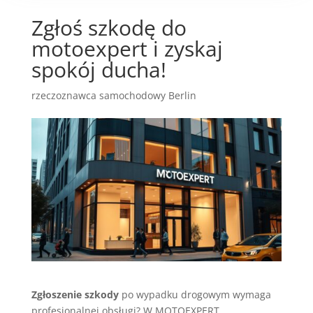
Zgłoś szkodę do
motoexpert i zyskaj
spokój ducha!
rzeczoznawca samochodowy Berlin
Zgłoszenie szkody
po wypadku drogowym wymaga
profesjonalnej obsługi? W MOTOEXPERT