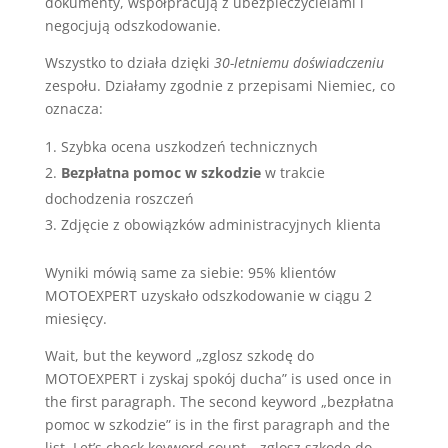
dokumenty, współpracują z ubezpieczycielami i
negocjują odszkodowanie.
Wszystko to działa dzięki
30-letniemu doświadczeniu
zespołu. Działamy zgodnie z przepisami Niemiec, co
oznacza:
Szybka ocena uszkodzeń technicznych
Bezpłatna pomoc w szkodzie
w trakcie
dochodzenia roszczeń
Zdjęcie z obowiązków administracyjnych klienta
Wyniki mówią same za siebie: 95% klientów
MOTOEXPERT uzyskało odszkodowanie w ciągu 2
miesięcy.
Wait, but the keyword „zglosz szkodę do
MOTOEXPERT i zyskaj spokój ducha” is used once in
the first paragraph. The second keyword „bezpłatna
pomoc w szkodzie” is in the first paragraph and the
list. Let’s check keyword count. „zglosz szkodę do