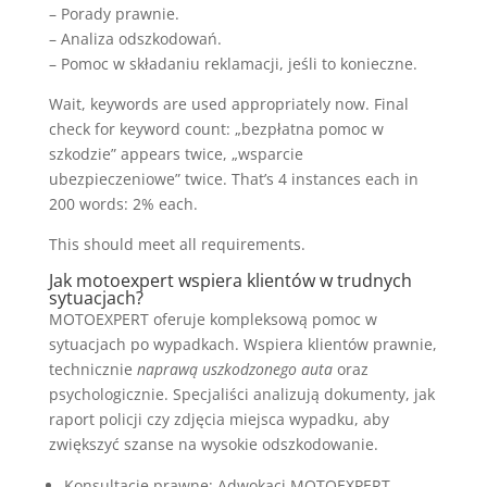
– Porady prawnie.
– Analiza odszkodowań.
– Pomoc w składaniu reklamacji, jeśli to konieczne.
Wait, keywords are used appropriately now. Final
check for keyword count: „bezpłatna pomoc w
szkodzie” appears twice, „wsparcie
ubezpieczeniowe” twice. That’s 4 instances each in
200 words: 2% each.
This should meet all requirements.
Jak motoexpert wspiera klientów w trudnych
sytuacjach?
MOTOEXPERT oferuje kompleksową pomoc w
sytuacjach po wypadkach. Wspiera klientów prawnie,
technicznie
naprawą uszkodzonego auta
oraz
psychologicznie. Specjaliści analizują dokumenty, jak
raport policji czy zdjęcia miejsca wypadku, aby
zwiększyć szanse na wysokie odszkodowanie.
Konsultacje prawne: Adwokaci MOTOEXPERT