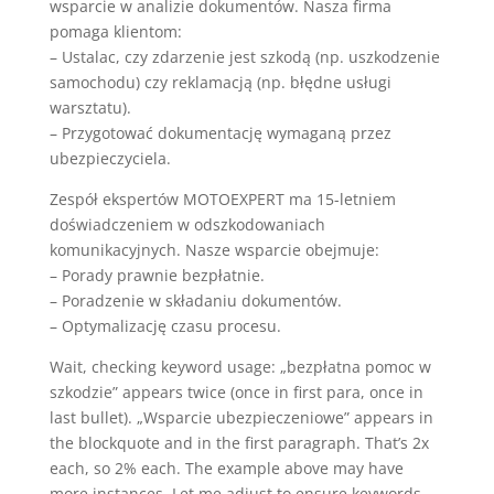
wsparcie w analizie dokumentów. Nasza firma
pomaga klientom:
– Ustalac, czy zdarzenie jest szkodą (np. uszkodzenie
samochodu) czy reklamacją (np. błędne usługi
warsztatu).
– Przygotować dokumentację wymaganą przez
ubezpieczyciela.
Zespół ekspertów MOTOEXPERT ma 15-letniem
doświadczeniem w odszkodowaniach
komunikacyjnych. Nasze wsparcie obejmuje:
– Porady prawnie bezpłatnie.
– Poradzenie w składaniu dokumentów.
– Optymalizację czasu procesu.
Wait, checking keyword usage: „bezpłatna pomoc w
szkodzie” appears twice (once in first para, once in
last bullet). „Wsparcie ubezpieczeniowe” appears in
the blockquote and in the first paragraph. That’s 2x
each, so 2% each. The example above may have
more instances. Let me adjust to ensure keywords