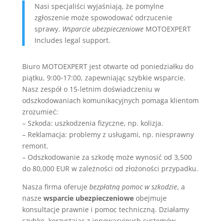
Nasi specjaliści wyjaśniają, że pomylne
zgłoszenie może spowodować odrzucenie
sprawy.
Wsparcie ubezpieczeniowe
MOTOEXPERT
Includes legal support.
Biuro MOTOEXPERT jest otwarte od poniedziałku do
piątku, 9:00-17:00, zapewniając szybkie wsparcie.
Nasz zespół o 15-letnim doświadczeniu w
odszkodowaniach komunikacyjnych pomaga klientom
zrozumieć:
– Szkoda: uszkodzenia fizyczne, np. kolizja.
– Reklamacja: problemy z usługami, np. niesprawny
remont.
– Odszkodowanie za szkodę może wynosić od 3,500
do 80,000 EUR w zależności od złożoności przypadku.
Nasza firma oferuje
bezpłatną pomoc w szkodzie
, a
nasze
wsparcie ubezpieczeniowe
obejmuje
konsultacje prawnie i pomoc techniczną. Działamy
szybko, korzystając z innowacyjnych systemów