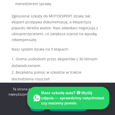
menedżerem sprawy
Zgłoszenie szkody do MOTOEXPERT działa tak:
ekspert przepywa dokumentację, a ekspertyza
pojazdu określa wadze. Nasi adwokaci negocjują z
ubezpieczycielami, co zwiększa szanse na wysoką
rekompensatę.
Nasz system działa na 3 etapach:
Ocena uszkodzeń przez ekspertów z 30-letniym
doświadczeniem
Bezpłatna pomoc w szkodzie w trakcie
dochodzenia roszczeń
Sprawdzenie danych z dokumentacją kierowcy i
Ta strona korzysta z ciasteczek aby świadczyć usługi na
ubezpieczeniem
Masz szkodę auta? 📷 Wyślij
najwyższym poziomie. Dalsze korzystanie ze strony oznacza,
zdjęcia — sprawdzimy natychmiast
że zgadzasz się na ich użycie.
czy możemy pomóc
Wyniki: 95% klientów otrzymuje odszkodowanie w
Zgoda
Polityka prywatności
ciągu 60 dni. Działamy w zgodzie z przepisami