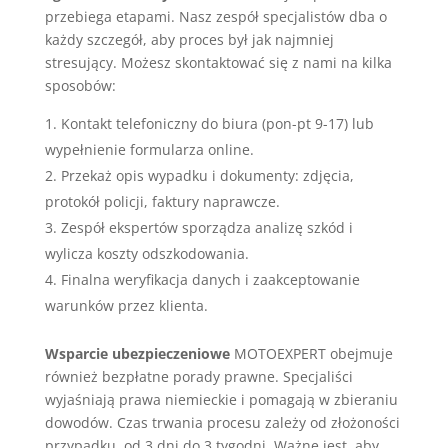
przebiega etapami. Nasz zespół specjalistów dba o
każdy szczegół, aby proces był jak najmniej
stresujący. Możesz skontaktować się z nami na kilka
sposobów:
Kontakt telefoniczny do biura (pon-pt 9-17) lub
wypełnienie formularza online.
Przekaż opis wypadku i dokumenty: zdjęcia,
protokół policji, faktury naprawcze.
Zespół ekspertów sporządza analizę szkód i
wylicza koszty odszkodowania.
Finalna weryfikacja danych i zaakceptowanie
warunków przez klienta.
Wsparcie ubezpieczeniowe
MOTOEXPERT obejmuje
również bezpłatne porady prawne. Specjaliści
wyjaśniają prawa niemieckie i pomagają w zbieraniu
dowodów. Czas trwania procesu zależy od złożoności
przypadku, od 3 dni do 3 tygodni. Ważne jest, aby