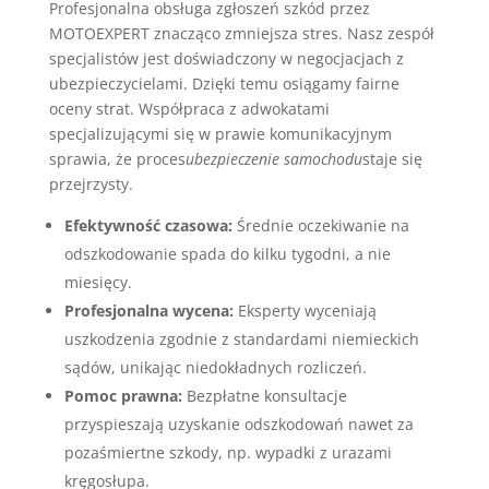
Profesjonalna obsługa zgłoszeń szkód przez
MOTOEXPERT znacząco zmniejsza stres. Nasz zespół
specjalistów jest doświadczony w negocjacjach z
ubezpieczycielami. Dzięki temu osiągamy fairne
oceny strat. Współpraca z adwokatami
specjalizującymi się w prawie komunikacyjnym
sprawia, że proces
ubezpieczenie samochodu
staje się
przejrzysty.
Efektywność czasowa:
Średnie oczekiwanie na
odszkodowanie spada do kilku tygodni, a nie
miesięcy.
Profesjonalna wycena:
Eksperty wyceniają
uszkodzenia zgodnie z standardami niemieckich
sądów, unikając niedokładnych rozliczeń.
Pomoc prawna:
Bezpłatne konsultacje
przyspieszają uzyskanie odszkodowań nawet za
pozaśmiertne szkody, np. wypadki z urazami
kręgosłupa.