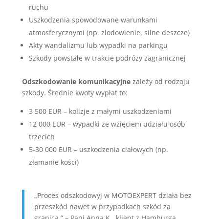
ruchu
Uszkodzenia spowodowane warunkami
atmosferycznymi (np. zlodowienie, silne deszcze)
Akty wandalizmu lub wypadki na parkingu
Szkody powstałe w trakcie podróży zagranicznej
Odszkodowanie komunikacyjne
zależy od rodzaju
szkody. Średnie kwoty wypłat to:
3 500 EUR – kolizje z małymi uszkodzeniami
12 000 EUR – wypadki ze wzięciem udziału osób
trzecich
5-30 000 EUR – uszkodzenia ciałowych (np.
złamanie kości)
„Proces odszkodowyj w MOTOEXPERT działa bez
przeszkód nawet w przypadkach szkód za
granicą.” – Pani Anna K., klient z Hamburga