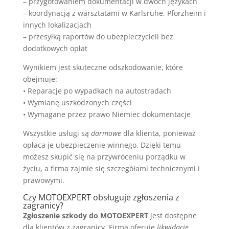
– przygotowaniem dokumentacji w dwóch językach
– koordynacją z warsztatami w Karlsruhe, Pforzheim i
innych lokalizacjach
– przesyłką raportów do ubezpieczycieli bez
dodatkowych opłat
Wynikiem jest skuteczne odszkodowanie, które
obejmuje:
• Reparacje po wypadkach na autostradach
• Wymianę uszkodzonych części
• Wymagane przez prawo Niemiec dokumentacje
Wszystkie usługi są
darmowe
dla klienta, ponieważ
opłaca je ubezpieczenie winnego. Dzięki temu
możesz skupić się na przywróceniu porządku w
życiu, a firma zajmie się szczegółami technicznymi i
prawowymi.
Czy MOTOEXPERT obsługuje zgłoszenia z
zagranicy?
Zgłoszenie szkody do MOTOEXPERT
jest dostępne
dla klientów z zagranicy. Firma oferuje
likwidację