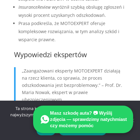
InsuranceReview
wyróżnił szybką obsługę zgłoszeń i
wysoki procent uzyskanych odszkodowań.
Prasa podkreśla, że MOTOEXPERT oferuje
kompleksowe rozwiązania, w tym analizy szkód i
wsparcie prawne.
Wypowiedzi ekspertów
„Zaangażowani eksperty MOTOEXPERT działają
na rzecz klienta, co sprawia, że proces
odszkodowania jest bezproblemowy.” – Prof. Dr.
Maria Nowak, ekspert w prawie
ubezpieczeniowym
Ta strona korzysta z ciasteczek aby świadczyć usługi na
Masz szkodę auta? 📷 Wyślij
najwyższym poziomie. Dalsze korzystanie ze strony oznacza,
Eksperty podkreślają, że MOTOEXPERT od 1993 roku
zdjęcia — sprawdzimy natychmiast
że zgadzasz się na ich użycie.
buduje zaufanie. To dzięki:
czy możemy pomóc
Zgoda
Polityka prywatności
Weryfikowanych metod oceny szkód,