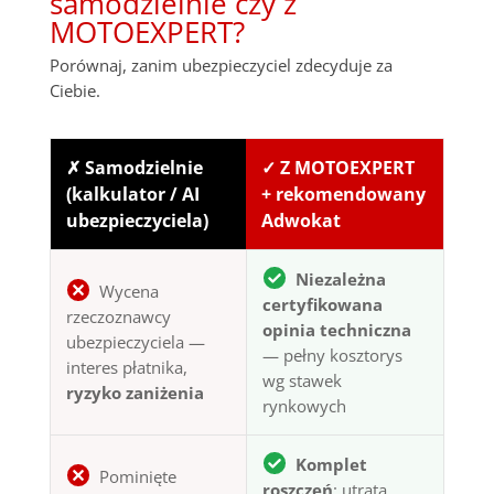
samodzielnie czy z
MOTOEXPERT?
Porównaj, zanim ubezpieczyciel zdecyduje za
Ciebie.
✗ Samodzielnie
✓ Z MOTOEXPERT
(kalkulator / AI
+ rekomendowany
ubezpieczyciela)
Adwokat
Niezależna
Wycena
certyfikowana
rzeczoznawcy
opinia techniczna
ubezpieczyciela —
— pełny kosztorys
interes płatnika,
wg stawek
ryzyko zaniżenia
rynkowych
Komplet
Pominięte
roszczeń
: utrata