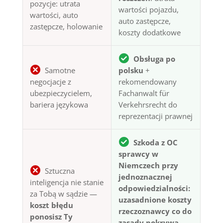
pozycje: utrata
wartości pojazdu,
wartości, auto
auto zastępcze,
zastępcze, holowanie
koszty dodatkowe
Obsługa po
Samotne
polsku
+
negocjacje z
rekomendowany
ubezpieczycielem,
Fachanwalt für
bariera językowa
Verkehrsrecht do
reprezentacji prawnej
Szkoda z OC
sprawcy w
Niemczech przy
Sztuczna
jednoznacznej
inteligencja nie stanie
odpowiedzialności:
za Tobą w sądzie —
uzasadnione koszty
koszt błędu
rzeczoznawcy co do
ponosisz Ty
zasady pokrywa