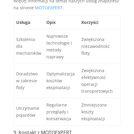
Więcej informacji na temat naszych usług znajdziesz
na stronie
MOTOEXPERT
.
Usługa
Opis
Korzyści
Najnowsze
Szkolenia
Zwiększona
technologie i
dla
niezawodność
metody
mechaników
floty
naprawy
Zwiększona
Doradztwo
Optymalizacja
efektywność
w zakresie
kosztów
operacji
floty
eksploatacji
transportowych
Regularne
Zmniejszone
Utrzymanie
przeglądy i
koszty
pojazdów
konserwacja
eksploatacji
9. Kontakt z MOTOEXPERT