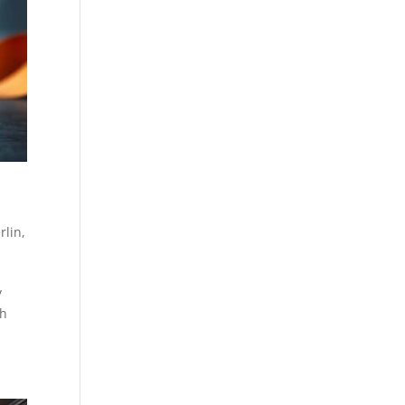
rlin
,
y
ch