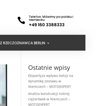
Telefon: Mówimy po polsku i

niemiecku
+49 160 3388333
Z RZECZOZNAWCA BERLIN
Ostatnie wpisy
Ekspertyza wpływu kolizji na
dynamikę zestawu w
Niemczech – MOTOEXPERT
Analiza konstrukcji nośnej
ciężarówek w Niemczech –
MOTOEXPERT