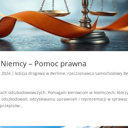
 Niemcy – Pomoc prawna
, 2024
|
kolizja drogowa w Berlinie
,
rzeczoznawca samochodowy Be
wach odszkodowawczych. Pomagam kierowcom w Niemczech, którz
 odszkodowań, odzyskiwaniu uprawnień i reprezentacji w sprawa
przepisów...