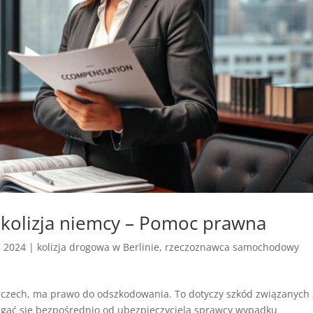
kolizja niemcy – Pomoc prawna
, 2024
|
kolizja drogowa w Berlinie
,
rzeczoznawca samochodowy
iemczech, ma prawo do odszkodowania. To dotyczy szkód związanych 
ać się bezpośrednio od ubezpieczyciela sprawcy wypadku