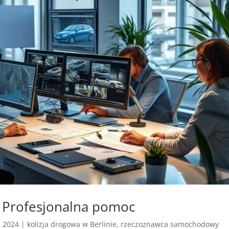
: Profesjonalna pomoc
, 2024
|
kolizja drogowa w Berlinie
,
rzeczoznawca samochodowy