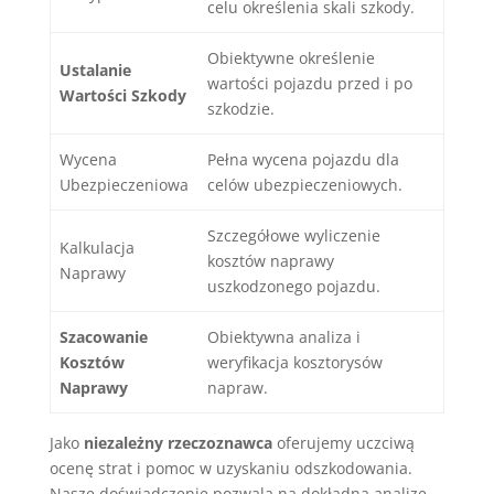
celu określenia skali szkody.
Obiektywne określenie
Ustalanie
wartości pojazdu przed i po
Wartości Szkody
szkodzie.
Wycena
Pełna wycena pojazdu dla
Ubezpieczeniowa
celów ubezpieczeniowych.
Szczegółowe wyliczenie
Kalkulacja
kosztów naprawy
Naprawy
uszkodzonego pojazdu.
Szacowanie
Obiektywna analiza i
Kosztów
weryfikacja kosztorysów
Naprawy
napraw.
Jako
niezależny rzeczoznawca
oferujemy uczciwą
ocenę strat i pomoc w uzyskaniu odszkodowania.
Nasze doświadczenie pozwala na dokładną analizę.