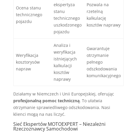
ekspertyza
Pozwala na
Ocena stanu
stanu
rzetelną
technicznego
technicznego
kalkulację
pojazdu
uszkodzonego
kosztów naprawy
pojazdu
Analiza i
Gwarantuje
weryfikacja
Weryfikacja
otrzymanie
istniejących
kosztorysów
pełnego
kalkulacji
napraw
odszkodowania
kosztów
komunikacyjnego
naprawy
Działamy w Niemczech i Unii Europejskiej, oferując
profesjonalną pomoc techniczną
. To ułatwia
otrzymanie sprawiedliwego odszkodowania. Nasi
klienci mogą na nas liczyć.
Sieć Ekspertów MOTOEXPERT – Niezależni
Rzeczoznawcy Samochodowi