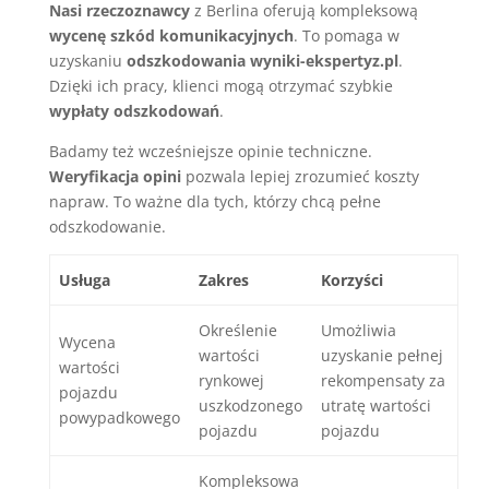
Nasi rzeczoznawcy
z Berlina oferują kompleksową
wycenę szkód komunikacyjnych
. To pomaga w
uzyskaniu
odszkodowania
wyniki-ekspertyz.pl
.
Dzięki ich pracy, klienci mogą otrzymać szybkie
wypłaty odszkodowań
.
Badamy też wcześniejsze opinie techniczne.
Weryfikacja opini
pozwala lepiej zrozumieć koszty
napraw. To ważne dla tych, którzy chcą pełne
odszkodowanie.
Usługa
Zakres
Korzyści
Określenie
Umożliwia
Wycena
wartości
uzyskanie pełnej
wartości
rynkowej
rekompensaty za
pojazdu
uszkodzonego
utratę wartości
powypadkowego
pojazdu
pojazdu
Kompleksowa