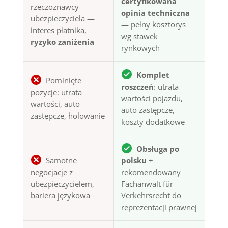
certyfikowana
rzeczoznawcy
opinia techniczna
ubezpieczyciela —
— pełny kosztorys
interes płatnika,
wg stawek
ryzyko zaniżenia
rynkowych
Komplet
Pominięte
roszczeń
: utrata
pozycje: utrata
wartości pojazdu,
wartości, auto
auto zastępcze,
zastępcze, holowanie
koszty dodatkowe
Obsługa po
Samotne
polsku
+
negocjacje z
rekomendowany
ubezpieczycielem,
Fachanwalt für
bariera językowa
Verkehrsrecht do
reprezentacji prawnej