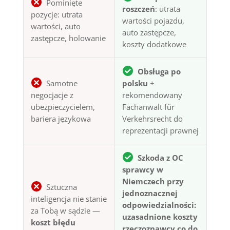
Pominięte
roszczeń
: utrata
pozycje: utrata
wartości pojazdu,
wartości, auto
auto zastępcze,
zastępcze, holowanie
koszty dodatkowe
Obsługa po
Samotne
polsku
+
negocjacje z
rekomendowany
ubezpieczycielem,
Fachanwalt für
bariera językowa
Verkehrsrecht do
reprezentacji prawnej
Szkoda z OC
sprawcy w
Niemczech przy
Sztuczna
jednoznacznej
inteligencja nie stanie
odpowiedzialności:
za Tobą w sądzie —
uzasadnione koszty
koszt błędu
rzeczoznawcy co do