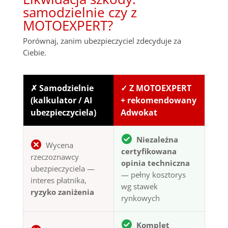
samodzielnie czy z
MOTOEXPERT?
Porównaj, zanim ubezpieczyciel zdecyduje za
Ciebie.
✗ Samodzielnie
✓ Z MOTOEXPERT
(kalkulator / AI
+ rekomendowany
ubezpieczyciela)
Adwokat
Niezależna
Wycena
certyfikowana
rzeczoznawcy
opinia techniczna
ubezpieczyciela —
— pełny kosztorys
interes płatnika,
wg stawek
ryzyko zaniżenia
rynkowych
Komplet