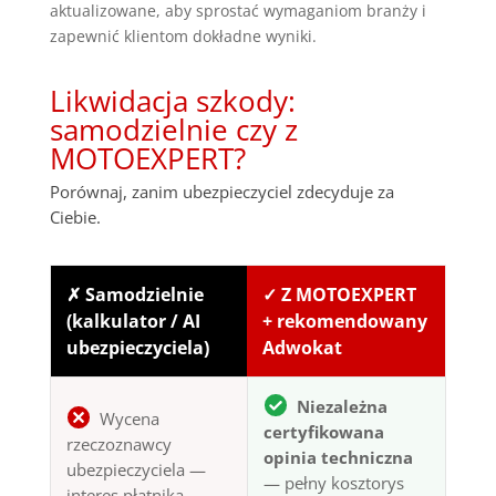
aktualizowane, aby sprostać wymaganiom branży i
zapewnić klientom dokładne wyniki.
Likwidacja szkody:
samodzielnie czy z
MOTOEXPERT?
Porównaj, zanim ubezpieczyciel zdecyduje za
Ciebie.
✗ Samodzielnie
✓ Z MOTOEXPERT
(kalkulator / AI
+ rekomendowany
ubezpieczyciela)
Adwokat
Niezależna
Wycena
certyfikowana
rzeczoznawcy
opinia techniczna
ubezpieczyciela —
— pełny kosztorys
interes płatnika,