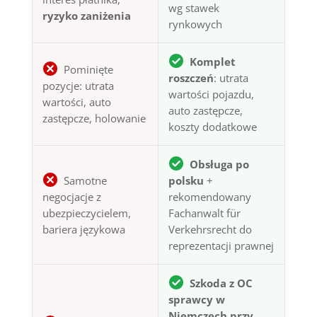
wg stawek
ryzyko zaniżenia
rynkowych
Komplet
Pominięte
roszczeń
: utrata
pozycje: utrata
wartości pojazdu,
wartości, auto
auto zastępcze,
zastępcze, holowanie
koszty dodatkowe
Obsługa po
Samotne
polsku
+
negocjacje z
rekomendowany
ubezpieczycielem,
Fachanwalt für
bariera językowa
Verkehrsrecht do
reprezentacji prawnej
Szkoda z OC
sprawcy w
Niemczech przy