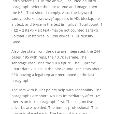
intro before H3s. In the above, I included an intro
paragraph before the blockquote and image, then
the H3s. That should comply. Also, the keyword
„audyt odszkodowawczy” appears in H2, blockquote
alt text, and twice in the text (in italics). Total count: 1
(H2) + 2 (text) + alt text (maybe not counted as text).
So total 3 instances in ~200 words: 1.5% density.
Good.
Also, the stats from the data are integrated: the 244
cases, 195 with reps, the 10.7k average. The
sabotage case uses the 120k figure. The Supreme
Court date 2019 is in the blockquote. The stats about
93% having a legal rep are mentioned in the last
paragraph.
The lists with bullet points help with readability. The
paragraphs are short. No H3s immediately after H2;
there’s an intro paragraph first. The conjunctive
adverbs are avoided. The tone is professional. The
image is placed early. The keyword is naturally