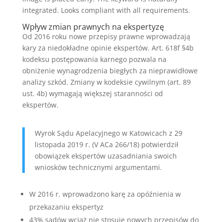
integrated. Looks compliant with all requirements.
Wpływ zmian prawnych na ekspertyzę
Od 2016 roku nowe przepisy prawne wprowadzają
kary za niedokładne opinie ekspertów. Art. 618f §4b
kodeksu postępowania karnego pozwala na
obniżenie wynagrodzenia biegłych za nieprawidłowe
analizy szkód. Zmiany w kodeksie cywilnym (art. 89
ust. 4b) wymagają większej staranności od
ekspertów.
Wyrok Sądu Apelacyjnego w Katowicach z 29
listopada 2019 r. (V ACa 266/18) potwierdził
obowiązek ekspertów uzasadniania swoich
wniosków technicznymi argumentami.
W 2016 r. wprowadzono karę za opóźnienia w
przekazaniu ekspertyz
43% sądów wciąż nie stosuje nowych przepisów do