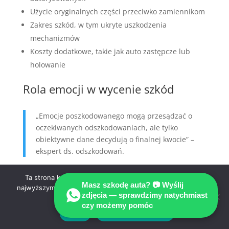
Użycie oryginalnych części przeciwko zamiennikom
Zakres szkód, w tym ukryte uszkodzenia
mechanizmów
Koszty dodatkowe, takie jak auto zastępcze lub
holowanie
Rola emocji w wycenie szkód
„Emocje poszkodowanego mogą przesądzać o
oczekiwanych odszkodowaniach, ale tylko
obiektywne dane decydują o finalnej kwocie” –
ekspert ds. odszkodowań.
Emocje, takie jak frustracja czy poczucie
Ta strona korzysta z ciasteczek aby świadczyć usługi na
Masz szkodę auta? 📷 Wyślij
najwyższym poziomie. Dalsze korzystanie ze strony oznacza,
niesprawiedliwości, wpływają na oczekiwania
zdjęcia — sprawdzimy natychmiast
że zgadzasz się na ich użycie.
finansowe.
Ekspert ds. odszkodowań
tłumaczy te
czy możemy pomóc
subiektywne aspekty na obiektywne dane.
Zgoda
Polityka prywatności
Uwzględnia: