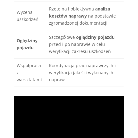
Rzetelna i obiektywna
analiza
Wycena
kosztów naprawy
na podstawie
uszkodzeń
zgromadzonej dokumentacji
Szczegółowe
oględziny pojazdu
Oględziny
przed i po naprawie w celu
pojazdu
weryfikacji zakresu uszkodzeń
Współpraca
Koordynacja prac naprawczych i
z
weryfikacja jakości wykonanych
warsztatami
napraw