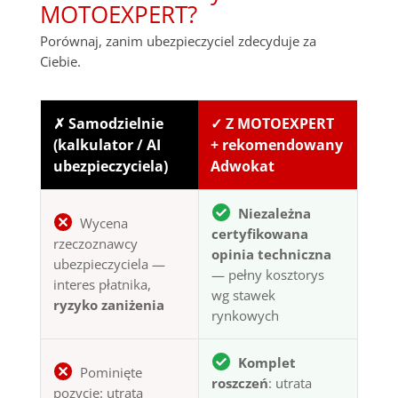
MOTOEXPERT?
Porównaj, zanim ubezpieczyciel zdecyduje za
Ciebie.
✗ Samodzielnie
✓ Z MOTOEXPERT
(kalkulator / AI
+ rekomendowany
ubezpieczyciela)
Adwokat
Niezależna
Wycena
certyfikowana
rzeczoznawcy
opinia techniczna
ubezpieczyciela —
— pełny kosztorys
interes płatnika,
wg stawek
ryzyko zaniżenia
rynkowych
Komplet
Pominięte
roszczeń
: utrata
pozycje: utrata