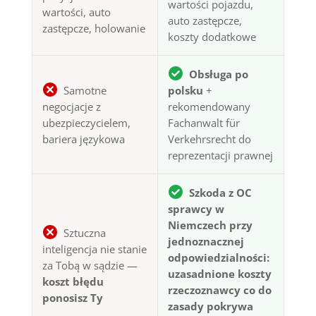
wartości pojazdu,
wartości, auto
auto zastępcze,
zastępcze, holowanie
koszty dodatkowe
Obsługa po
Samotne
polsku
+
negocjacje z
rekomendowany
ubezpieczycielem,
Fachanwalt für
bariera językowa
Verkehrsrecht do
reprezentacji prawnej
Szkoda z OC
sprawcy w
Niemczech przy
Sztuczna
jednoznacznej
inteligencja nie stanie
odpowiedzialności:
za Tobą w sądzie —
uzasadnione koszty
koszt błędu
rzeczoznawcy co do
ponosisz Ty
zasady pokrywa