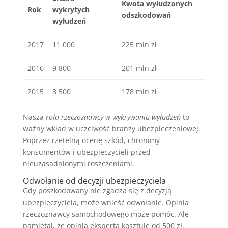
Kwota wyłudzonych
Rok
wykrytych
odszkodowań
wyłudzeń
2017
11 000
225 mln zł
2016
9 800
201 mln zł
2015
8 500
178 mln zł
Nasza
rola rzeczoznawcy w wykrywaniu wyłudzeń
to
ważny wkład w uczciwość branży ubezpieczeniowej.
Poprzez rzetelną ocenę szkód, chronimy
konsumentów i ubezpieczycieli przed
nieuzasadnionymi roszczeniami.
Odwołanie od decyzji ubezpieczyciela
Gdy poszkodowany nie zgadza się z decyzją
ubezpieczyciela, może
wnieść odwołanie
. Opinia
rzeczoznawcy samochodowego
może pomóc. Ale
pamiętaj, że opinia eksperta kosztuje od 500 zł.