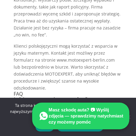
dokumenty, takie jak raport policyjny. Firma
przeprowadzi wycenę szkód i zaproponuje strategię.
Praca trwa aż do uzyskania ostatecznej wypłaty.
Działanie jest bez ryzyka – firma pracuje na zasadzie
„no win, no fee”.
Klienci polskojęzyczni mogą korzystać z wsparcia w
języku maternym. Kontakt jest możliwy przez
formularz na stronie www.motoexpert-berlin.com
lub bezpośrednio w biurze. Warto skorzystać z
doświadczenia MOTOEXPERT, aby uniknąć błędów w
procedurze i zwiększyć szanse na wysokie
odszkodowanie.
FAQ
Jakie są terminy wypłat?
Ta strona korzysta z ciasteczek aby świadczyć usługi na
Ubezpieczyciel ma 30 dni na rozpatrzenie roszczenia
Masz szkodę auta? 📷 Wyślij
najwyższym poziomie. Dalsze korzystanie ze strony oznacza,
zdjęcia — sprawdzimy natychmiast
i wypłatę odszkodowania. Jeśli terminy nie zostaną
że zgadzasz się na ich użycie.
czy możemy pomóc
dotrzymane, mogą być naliczane odsetki.
Zgoda
Polityka prywatności
Co zrobić w przypadku odmowy