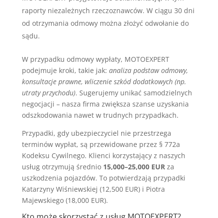
raporty niezależnych rzeczoznawców. W ciągu 30 dni
od otrzymania odmowy można złożyć odwołanie do
sądu.
W przypadku odmowy wypłaty, MOTOEXPERT
podejmuje kroki, takie jak:
analiza podstaw odmowy,
konsultacje prawne, wliczenie szkód dodatkowych (np.
utraty przychodu)
. Sugerujemy unikać samodzielnych
negocjacji – nasza firma zwiększa szanse uzyskania
odszkodowania nawet w trudnych przypadkach.
Przypadki, gdy ubezpieczyciel nie przestrzega
terminów wypłat, są przewidowane przez § 772a
Kodeksu Cywilnego. Klienci korzystający z naszych
usług otrzymują średnio
15,000–25,000 EUR
za
uszkodzenia pojazdów. To potwierdzają przypadki
Katarzyny Wiśniewskiej (12,500 EUR) i Piotra
Majewskiego (18,000 EUR).
Kto może skorzystać z usług MOTOEXPERT?