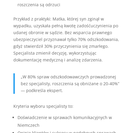
roszczenia są odrzuci
Przykład z praktyki: Matka, której syn zginął w
wypadku, uzyskała pełną kwotę zadośćuczynienia po
udanej obronie w sądzie. Bez wsparcia prawnego
ubezpieczyciel przyznawał tylko 70% odszkodowania,
gdyż stwierdził 30% przyczynienia się zmarłego.
Specjalista zmienił decyzję, wykorzystując
dokumentację medyczną i analizę zdarzenia.
„W 80% spraw odszkodowawczych prowadzonej
bez specjalisty, roszczenia są obniżane o 20-40%”
— podkreśla ekspert.
Kryteria wyboru specjalisty to:
Doświadczenie w sprawach komunikacyjnych w
Niemczech
Opinie klientów i sukcesy w podobnych sprawach