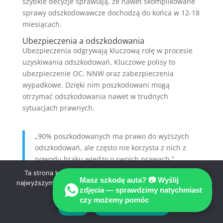
szybkie decyzje sprawiają, że nawet skomplikowane
sprawy odszkodowawcze dochodzą do końca w 12-18
miesiącach.
Ubezpieczenia a odszkodowania
Ubezpieczenia odgrywają kluczową rolę w procesie
uzyskiwania odszkodowań. Kluczowe polisy to
ubezpieczenie OC, NNW oraz zabezpieczenia
wypadkowe. Dzięki nim poszkodowani mogą
otrzymać odszkodowania nawet w trudnych
sytuacjach prawnych.
„90% poszkodowanych ma prawo do wyższych
odszkodowań, ale często nie korzysta z nich z
powodu braku wiedzy o swoich prawach.”
Ta strona korzysta z ciasteczek aby świadczyć usługi na
Masz szkodę auta? 📷 Wyślij
najwyższym poziomie. Dalsze korzystanie ze strony oznacza,
Za najefektywniejsze polisy uznawane są:
zdjęcia — sprawdzimy natychmiast
że zgadzasz się na ich użycie.
czy możemy pomóc
OC (ubezpieczenie obowiązkowe) – zabezpiecza
Zgoda
Polityka prywatności
przed szkodami wypadkowymi w ruchu drogowym.