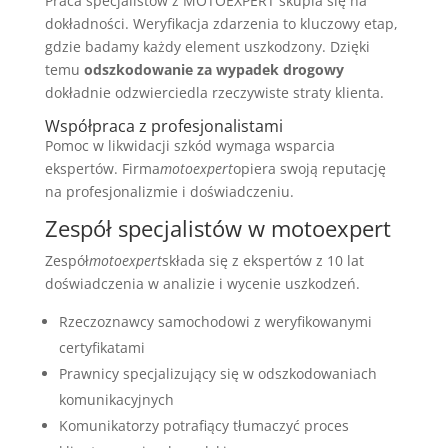
Praca specjalistów z MOTOEXPERT skupia się na
dokładności. Weryfikacja zdarzenia to kluczowy etap,
gdzie badamy każdy element uszkodzony. Dzięki
temu
odszkodowanie za wypadek drogowy
dokładnie odzwierciedla rzeczywiste straty klienta.
Współpraca z profesjonalistami
Pomoc w likwidacji szkód wymaga wsparcia
ekspertów. Firma
motoexpert
opiera swoją reputację
na profesjonalizmie i doświadczeniu.
Zespół specjalistów w motoexpert
Zespół
motoexpert
składa się z ekspertów z 10 lat
doświadczenia w analizie i wycenie uszkodzeń.
Rzeczoznawcy samochodowi z weryfikowanymi
certyfikatami
Prawnicy specjalizujący się w odszkodowaniach
komunikacyjnych
Komunikatorzy potrafiący tłumaczyć proces