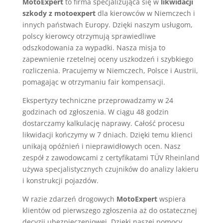
MotoExpert
to firma specjalizująca się w
likwidacji
szkody z motoexpert
dla kierowców w Niemczech i
innych państwach Europy. Dzięki naszym usługom,
polscy kierowcy otrzymują sprawiedliwe
odszkodowania za wypadki. Nasza misja to
zapewnienie rzetelnej oceny uszkodzeń i szybkiego
rozliczenia. Pracujemy w Niemczech, Polsce i Austrii,
pomagając w otrzymaniu fair kompensacji.
Ekspertyzy techniczne przeprowadzamy w 24
godzinach od zgłoszenia. W ciągu 48 godzin
dostarczamy kalkulację naprawy. Całość procesu
likwidacji kończymy w 7 dniach. Dzięki temu klienci
unikają opóźnień i nieprawidłowych ocen. Nasz
zespół z zawodowcami z certyfikatami TÜV Rheinland
używa specjalistycznych czujników do analizy lakieru
i konstrukcji pojazdów.
W razie zdarzeń drogowych
MotoExpert
wspiera
klientów od pierwszego zgłoszenia aż do ostatecznej
decyzji ubezpieczeniowej. Dzięki naszej pomocy,