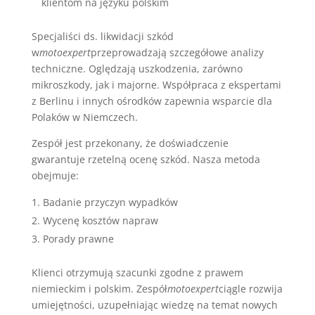
klientom na języku polskim
Specjaliści ds. likwidacji szkód
w
motoexpert
przeprowadzają szczegółowe analizy
techniczne. Oględzają uszkodzenia, zarówno
mikroszkody, jak i majorne. Współpraca z ekspertami
z Berlinu i innych ośrodków zapewnia wsparcie dla
Polaków w Niemczech.
Zespół jest przekonany, że doświadczenie
gwarantuje rzetelną ocenę szkód. Nasza metoda
obejmuje:
Badanie przyczyn wypadków
Wycenę kosztów napraw
Porady prawne
Klienci otrzymują szacunki zgodne z prawem
niemieckim i polskim. Zespół
motoexpert
ciągle rozwija
umiejętności, uzupełniając wiedzę na temat nowych