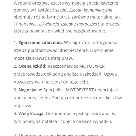
Wypadki drogowe często wymagają specjalistycznej
pomocy w likwidacji szkód.
Szkoda komunikacyjna
obejmuje różne formy strat, zarówno materialne, jak
i finansowe.
Likwidacja szkody z motoexpert
to proces,
który zapewnia sprawiedliwe odszkodowanie.
Zgłoszenie zdarzenia:
W ciągu 7 dni od wypadku
trzeba poinformować ubezpieczenie. Opóźnienie
może skutkować utratą praw.
Ocena szkód:
Rzeczoznawiec MOTOEXPERT
przeprowadza dokładną analizę uszkodzeń. Używa
nowoczesnych narzędzi do tego celu.
Negocjacje:
Specjaliści MOTOEXPERT negocjują z
ubezpieczycielem. Podają dokładne szacunki kosztów
naprawy.
Weryfikacja:
Dokumentacja jest sprawdzana, w
tym policyjna notatka i zdjęcia miejsca wypadku.
W Niemczech
szkoda komunikacyjna
wymaga