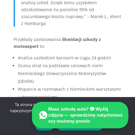
analizą szkód. Dzięki temu uzyskałem
odszkodowanie na poziomie 95% od
szacunkowego kosztu naprawy.” – Marek L., klient
z Hamburga
Przykłady zastosowania
likwidacji szkody z
motoexpert
to:
Analiza uszkodzeń karoserii w ciągu 24 godzin
Ocena strat na podstawie cenowych norm
Niemieckiego Stowarzyszenia Motoryzystów
(DEKRA)
Wsparcie w rozmowach z Niemieckimi warsztatami
i ubezpieczycielami
Ta strona korzysta z ciasteczek aby świadczyć usługi na
Masz szkodę auta? 📷 Wyślij
najwyższym poziomie. Dalsze korzystanie ze strony oznacza,
Wśród opinii podkreślają się dwa aspekty:
zdjęcia — sprawdzimy natychmiast
że zgadzasz się na ich użycie.
przekonująca profesjonalność ekspertów oraz szybka
czy możemy pomóc
realizacja dokumentacji. Dla klientów kluczowe jest
Zgoda
Polityka prywatności
też brak wymogu zapłaty za ocenę przed