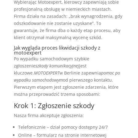
Wybierając Motoexpert, kierowcy zapewniają sobie
profesjonalną obsługę w niemieckich miastach.
Firma działa na zasadach: „brak wynagrodzenia, gdy
odszkodowanie nie zostanie uzyskane”. To
gwarantuje, że firma dba o każdy etap procesu, aby
klient otrzymał maksymalną wycenę szkód.
Jak wygląda proces likwidacji szkody z
motoexpert
Po wypadku samochodowym szybkie
zgłoszenie
szkody komunikacyjnej
jest
kluczowe.
MOTOEXPERT
w Berlinie zapewnia
pomoc po
wypadku samochodowym
od pierwszego kontaktu.
Pierwszym etapem jest zgłoszenie zdarzenia, które
można przeprowadzić trzema sposobami:
Krok 1: Zgłoszenie szkody
Nasza firma akceptuje zgłoszenia:
Telefonicznie – dział pomocy dostępny 24/7
Online – formularz na stronie internetowej