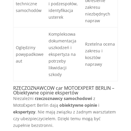
określenie
techniczne
i podzespołów,
zakresu
samochodów
identyfikacja
niezbędnych
usterek
napraw
Kompleksowa
dokumentacja
Rzetelna ocena
Oględziny
uszkodzeń i
zakresu i
powypadkowe
ekspertyza na
kosztów
aut
potrzeby
naprawy
likwidacji
szkody
RZECZOZNAWCOW car MOTOEXPERT BERLIN –
Obiektywne opinie ekspertów
Niezależni
rzeczoznawcy samochodowi
z
MotoExpert Berlin dają
obiektywne opinie
i
ekspertyzy
. Nie mają związku z żadnym warsztatem
czy ubezpieczycielem. Dzięki temu mogą być
zupełnie bezstronni.