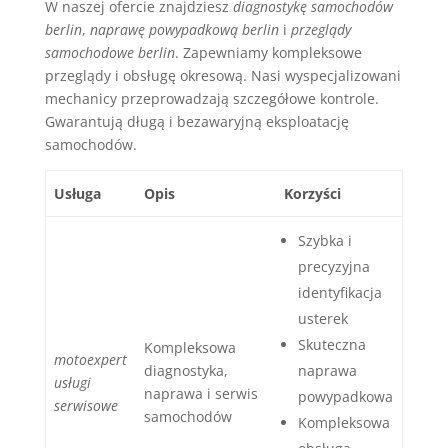
W naszej ofercie znajdziesz
diagnostykę samochodów
berlin
,
naprawę powypadkową berlin
i
przeglądy
samochodowe berlin
. Zapewniamy kompleksowe
przeglądy i obsługę okresową. Nasi wyspecjalizowani
mechanicy przeprowadzają szczegółowe kontrole.
Gwarantują długą i bezawaryjną eksploatację
samochodów.
Usługa
Opis
Korzyści
Szybka i
precyzyjna
identyfikacja
usterek
Skuteczna
Kompleksowa
motoexpert
diagnostyka,
naprawa
usługi
naprawa i serwis
powypadkowa
serwisowe
samochodów
Kompleksowa