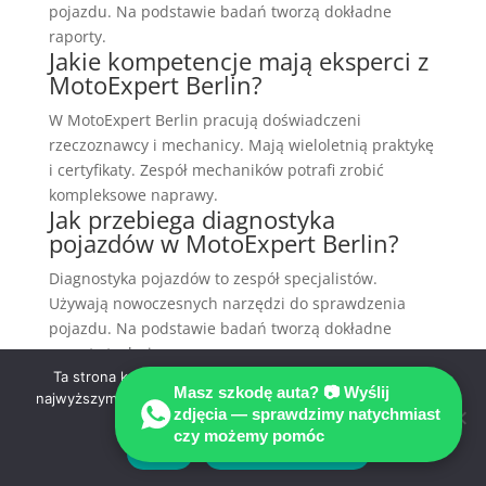
pojazdu. Na podstawie badań tworzą dokładne
raporty.
Jakie kompetencje mają eksperci z
MotoExpert Berlin?
W MotoExpert Berlin pracują doświadczeni
rzeczoznawcy i mechanicy. Mają wieloletnią praktykę
i certyfikaty. Zespół mechaników potrafi zrobić
kompleksowe naprawy.
Jak przebiega diagnostyka
pojazdów w MotoExpert Berlin?
Diagnostyka pojazdów to zespół specjalistów.
Używają nowoczesnych narzędzi do sprawdzenia
pojazdu. Na podstawie badań tworzą dokładne
raporty techniczne.
W jakich obszarach specjalizuje się
Ta strona korzysta z ciasteczek aby świadczyć usługi na
Masz szkodę auta? 📷 Wyślij
MotoExpert Berlin?
najwyższym poziomie. Dalsze korzystanie ze strony oznacza,
zdjęcia — sprawdzimy natychmiast
że zgadzasz się na ich użycie.
czy możemy pomóc
MotoExpert Berlin specjalizuje się w obsłudze
Zgoda
Polityka prywatności
klientów po wypadkach. Oferuje wycenę szkód i