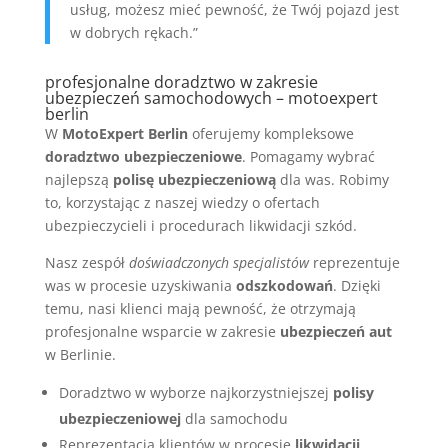
usług, możesz mieć pewność, że Twój pojazd jest
w dobrych rękach.”
profesjonalne doradztwo w zakresie
ubezpieczeń samochodowych – motoexpert
berlin
W
MotoExpert Berlin
oferujemy kompleksowe
doradztwo ubezpieczeniowe
. Pomagamy wybrać
najlepszą
polisę ubezpieczeniową
dla was. Robimy
to, korzystając z naszej wiedzy o ofertach
ubezpieczycieli i procedurach likwidacji szkód.
Nasz zespół
doświadczonych specjalistów
reprezentuje
was w procesie uzyskiwania
odszkodowań
. Dzięki
temu, nasi klienci mają pewność, że otrzymają
profesjonalne wsparcie w zakresie
ubezpieczeń aut
w Berlinie.
Doradztwo w wyborze najkorzystniejszej
polisy
ubezpieczeniowej
dla samochodu
Reprezentacja klientów w procesie
likwidacji