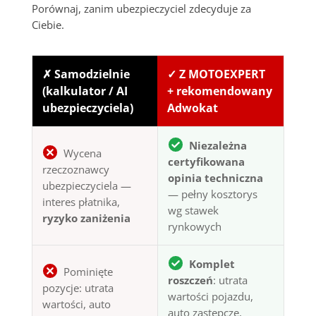
Porównaj, zanim ubezpieczyciel zdecyduje za
Ciebie.
✗ Samodzielnie
✓ Z MOTOEXPERT
(kalkulator / AI
+ rekomendowany
ubezpieczyciela)
Adwokat
Niezależna
Wycena
certyfikowana
rzeczoznawcy
opinia techniczna
ubezpieczyciela —
— pełny kosztorys
interes płatnika,
wg stawek
ryzyko zaniżenia
rynkowych
Komplet
Pominięte
roszczeń
: utrata
pozycje: utrata
wartości pojazdu,
wartości, auto
auto zastępcze,