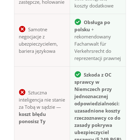
zastępcze, holowanie
koszty dodatkowe
Obsługa po
Samotne
polsku
+
negocjacje z
rekomendowany
ubezpieczycielem,
Fachanwalt für
bariera językowa
Verkehrsrecht do
reprezentacji prawnej
Szkoda z OC
sprawcy w
Niemczech przy
Sztuczna
jednoznacznej
inteligencja nie stanie
odpowiedzialności:
za Tobą w sądzie —
uzasadnione koszty
koszt błędu
rzeczoznawcy co do
ponosisz Ty
zasady pokrywa
ubezpieczyciel
sprawcy (§ 249 BGB)