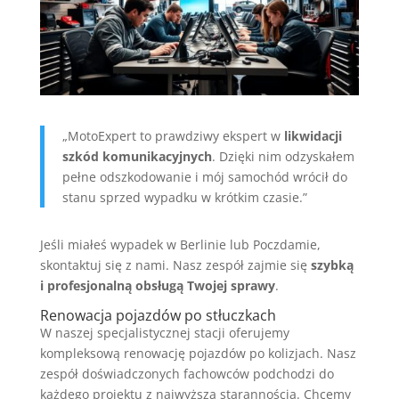
„MotoExpert to prawdziwy ekspert w
likwidacji
szkód komunikacyjnych
. Dzięki nim odzyskałem
pełne odszkodowanie i mój samochód wrócił do
stanu sprzed wypadku w krótkim czasie.”
Jeśli miałeś wypadek w Berlinie lub Poczdamie,
skontaktuj się z nami. Nasz zespół zajmie się
szybką
i profesjonalną obsługą Twojej sprawy
.
Renowacja pojazdów po stłuczkach
W naszej specjalistycznej stacji oferujemy
kompleksową renowację pojazdów po kolizjach. Nasz
zespół doświadczonych fachowców podchodzi do
każdego projektu z najwyższą starannością. Chcemy