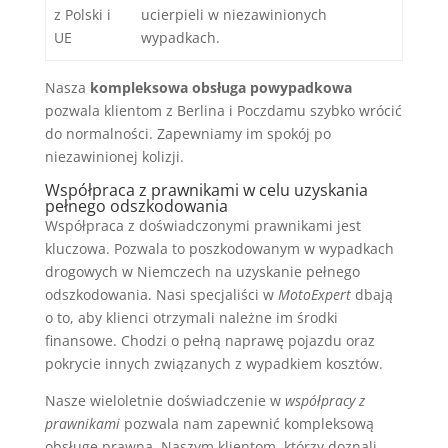
z Polski i
ucierpieli w niezawinionych
UE
wypadkach.
Nasza
kompleksowa obsługa powypadkowa
pozwala klientom z Berlina i Poczdamu szybko wrócić
do normalności. Zapewniamy im spokój po
niezawinionej kolizji.
Współpraca z prawnikami w celu uzyskania
pełnego odszkodowania
Współpraca z doświadczonymi prawnikami jest
kluczowa. Pozwala to poszkodowanym w wypadkach
drogowych w Niemczech na uzyskanie pełnego
odszkodowania. Nasi specjaliści w
MotoExpert
dbają
o to, aby klienci otrzymali należne im środki
finansowe. Chodzi o pełną naprawę pojazdu oraz
pokrycie innych związanych z wypadkiem kosztów.
Nasze wieloletnie doświadczenie w
współpracy z
prawnikami
pozwala nam zapewnić kompleksową
obsługę prawną. Naszym klientom, którzy doznali