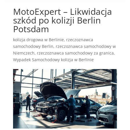
MotoExpert – Likwidacja
szkód po kolizji Berlin
Potsdam
kolizja drogowa w Berlinie
,
rzeczoznawca
samochodowy Berlin
,
rzeczoznawca samochodowy w
Niemczech
,
rzeczoznawca samochodowy za granica
,
Wypadek Samochodowy kolizja w Berlinie