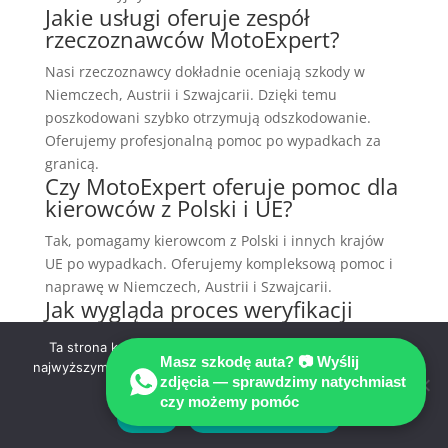
Jakie usługi oferuje zespół
rzeczoznawców MotoExpert?
Nasi rzeczoznawcy dokładnie oceniają szkody w
Niemczech, Austrii i Szwajcarii. Dzięki temu
poszkodowani szybko otrzymują odszkodowanie.
Oferujemy profesjonalną pomoc po wypadkach za
granicą.
Czy MotoExpert oferuje pomoc dla
kierowców z Polski i UE?
Tak, pomagamy kierowcom z Polski i innych krajów
UE po wypadkach. Oferujemy kompleksową pomoc i
naprawę w Niemczech, Austrii i Szwajcarii.
Jak wygląda proces weryfikacji
opinii technicznych w
MotoExpert?
Ta strona korzysta z ciasteczek aby świadczyć usługi na
Masz szkodę auta? 📷 Wyślij
najwyższym poziomie. Dalsze korzystanie ze strony oznacza,
zdjęcia — sprawdzimy natychmiast
Oferujemy kompleksową obsługę klientów.
że zgadzasz się na ich użycie.
czy możemy pomóc
Dokonujemy niezależnej wyceny szkody i
Zgoda
Polityka prywatności
weryfikujemy opinie techniczne po kolizji.