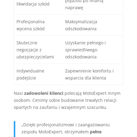
pojazdu po finalną
likwidacja szkód
naprawę
Profesjonalna
Maksymalizacja
wycena szkód
odszkodowania
Skuteczne
Uzyskanie pełnego i
negocjacje z
sprawiedliwego
ubezpieczycielami
odszkodowania
Indywidualne
Zapewnienie komfortu i
podejście
wsparcia dla klienta
Nasi
zadowoleni klienci
polecają MotoExpert innym
osobom. Cenimy sobie budowanie trwałych relacji
opartych na zaufaniu i wzajemnym szacunku.
„Dzięki profesjonalizmowi i zaangażowaniu
zespołu MotoExpert, otrzymałem
pełne