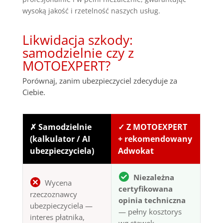
wysoką jakość i rzetelność naszych usług.
Likwidacja szkody:
samodzielnie czy z
MOTOEXPERT?
Porównaj, zanim ubezpieczyciel zdecyduje za
Ciebie.
✗ Samodzielnie
✓ Z MOTOEXPERT
(kalkulator / AI
+ rekomendowany
ubezpieczyciela)
Adwokat
Niezależna
Wycena
certyfikowana
rzeczoznawcy
opinia techniczna
ubezpieczyciela —
— pełny kosztorys
interes płatnika,
wg stawek