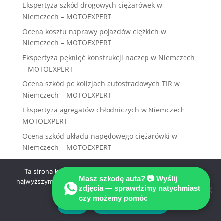
Ekspertyza szkód drogowych ciężarówek w
Niemczech – MOTOEXPERT
Ocena kosztu naprawy pojazdów ciężkich w
Niemczech – MOTOEXPERT
Ekspertyza pęknięć konstrukcji naczep w Niemczech
– MOTOEXPERT
Ocena szkód po kolizjach autostradowych TIR w
Niemczech – MOTOEXPERT
Ekspertyza agregatów chłodniczych w Niemczech –
MOTOEXPERT
Ocena szkód układu napędowego ciężarówki w
Niemczech – MOTOEXPERT
Ekspertyza przewróconych zestawów w Niemczech –
Ta strona korzysta z ciasteczek aby świadczyć usługi na
MOTOEXPERT
Masz szkodę auta? 📷 Wyślij
najwyższym poziomie. Dalsze korzystanie ze strony oznacza,
Techniczna analiza transportu długiego w
zdjęcia — sprawdzimy natychmiast
że zgadzasz się na ich użycie.
czy możemy pomóc
Niemczech – MOTOEXPERT
Zgoda
Polityka prywatności
Ekspertyza pojazdów ciężkich po pożarze w