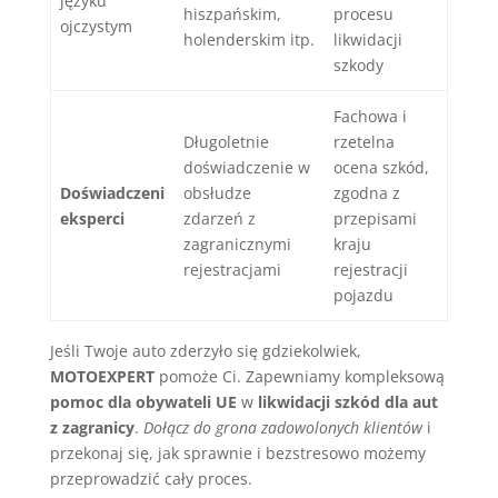
języku
hiszpańskim,
procesu
ojczystym
holenderskim itp.
likwidacji
szkody
Fachowa i
Długoletnie
rzetelna
doświadczenie w
ocena szkód,
Doświadczeni
obsłudze
zgodna z
eksperci
zdarzeń z
przepisami
zagranicznymi
kraju
rejestracjami
rejestracji
pojazdu
Jeśli Twoje auto zderzyło się gdziekolwiek,
MOTOEXPERT
pomoże Ci. Zapewniamy kompleksową
pomoc dla obywateli UE
w
likwidacji szkód dla aut
z zagranicy
.
Dołącz do grona zadowolonych klientów
i
przekonaj się, jak sprawnie i bezstresowo możemy
przeprowadzić cały proces.