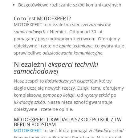
Bezgotówkowe rozliczanie szkód komunikacyjnych
Co to jest MOTOEXPERT?
MOTOEXPERT to niezależna sieć
rzeczoznawców
samochodowych
z Niemiec. Od ponad 30 lat
pomagamy poszkodowanym kierowcom. Oferujemy
obiektywne i rzetelne
opinie techniczne
, co gwarantuje
sprawiedliwe
odszkodowania komunikacyjne
.
Niezależni
eksperci techniki
samochodowej
Nasz zespół to
doświadczonych ekspertów
, którzy
ciągle uczą się nowych rzeczy. Dzięki temu oferujemy
kompleksową
pomoc po kolizji
. Od
wyceny szkód
po
likwidację szkód
. Nasza niezależność gwarantuje
obiektywne i rzetelne opinie.
MOTOEXPERT LIKWIDACJA SZKOD PO KOLIZJI W
BERLIN PODSDAM
MOTOEXPERT
to sieć, która pomaga w
likwidacji szkód
komunikacyjnych
w Berlinie i Poczdamie. Nasz zespół,