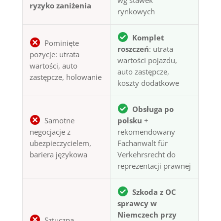
ryzyko zaniżenia
rynkowych
Komplet
Pominięte
roszczeń
: utrata
pozycje: utrata
wartości pojazdu,
wartości, auto
auto zastępcze,
zastępcze, holowanie
koszty dodatkowe
Obsługa po
Samotne
polsku
+
negocjacje z
rekomendowany
ubezpieczycielem,
Fachanwalt für
bariera językowa
Verkehrsrecht do
reprezentacji prawnej
Szkoda z OC
sprawcy w
Niemczech przy
Sztuczna