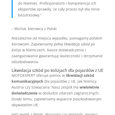
do Niemiec. Profesjonalizm i kompetencja ich
ekspertów sprawiły, że cały proces był dla mnie
bezstresowy.”
– Michał, kierowca z Polski
Niezależnie od miejsca wypadku, pomagamy
polskim
kierowcom
. Zapewniamy
pełną likwidację szkód po
kolizji
w Niemczech. Nasze doświadczenie i
zaangażowanie gwarantują skuteczność i otrzymanie
odszkodowania.
Likwidacja szkód po kolizjach dla pojazdów z UE
MOTOEXPERT oferuje pomoc w
likwidacji szkód
komunikacyjnych
dla pojazdów z UE, jak Niemcy,
Austria czy Szwajcaria. Nasz zespół ma
wieloletnie
doświadczenie
w obsłudze zdarzeń zagranicznych.
Dzięki temu, zapewniamy wsparcie poszkodowanym
obywatelom UE.
Jeśli jesteś z Polski, Hiszpanii czy Holandii, możesz