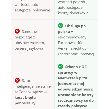
wartości pojazdu,
wartości, auto
auto zastępcze,
zastępcze, holowanie
koszty dodatkowe
Obsługa po
Samotne
polsku
+
negocjacje z
rekomendowany
ubezpieczycielem,
Fachanwalt für
bariera językowa
Verkehrsrecht do
reprezentacji prawnej
Szkoda z OC
sprawcy w
Niemczech przy
Sztuczna
jednoznacznej
inteligencja nie stanie
odpowiedzialności:
za Tobą w sądzie —
uzasadnione koszty
koszt błędu
rzeczoznawcy co do
ponosisz Ty
zasady pokrywa