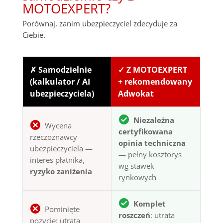
MOTOEXPERT?
Porównaj, zanim ubezpieczyciel zdecyduje za
Ciebie.
✗ Samodzielnie
✓ Z MOTOEXPERT
(kalkulator / AI
+ rekomendowany
ubezpieczyciela)
Adwokat
Niezależna
Wycena
certyfikowana
rzeczoznawcy
opinia techniczna
ubezpieczyciela —
— pełny kosztorys
interes płatnika,
wg stawek
ryzyko zaniżenia
rynkowych
Komplet
Pominięte
roszczeń
: utrata
pozycje: utrata