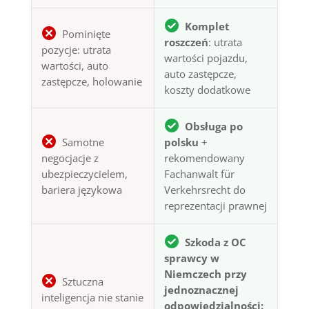
Komplet
Pominięte
roszczeń
: utrata
pozycje: utrata
wartości pojazdu,
wartości, auto
auto zastępcze,
zastępcze, holowanie
koszty dodatkowe
Obsługa po
Samotne
polsku
+
negocjacje z
rekomendowany
ubezpieczycielem,
Fachanwalt für
bariera językowa
Verkehrsrecht do
reprezentacji prawnej
Szkoda z OC
sprawcy w
Niemczech przy
Sztuczna
jednoznacznej
inteligencja nie stanie
odpowiedzialności: