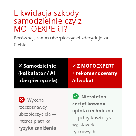
Likwidacja szkody:
samodzielnie czy z
MOTOEXPERT?
Porównaj, zanim ubezpieczyciel zdecyduje za
Ciebie.
✗ Samodzielnie
✓ Z MOTOEXPERT
(kalkulator / AI
+ rekomendowany
ubezpieczyciela)
Adwokat
Niezależna
Wycena
certyfikowana
rzeczoznawcy
opinia techniczna
ubezpieczyciela —
— pełny kosztorys
interes płatnika,
wg stawek
ryzyko zaniżenia
rynkowych