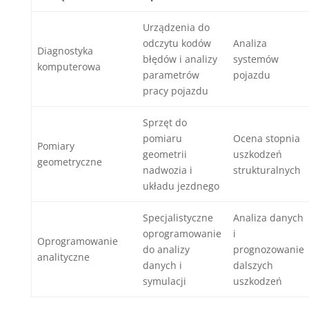
Urządzenia do
odczytu kodów
Analiza
Diagnostyka
błędów i analizy
systemów
komputerowa
parametrów
pojazdu
pracy pojazdu
Sprzęt do
pomiaru
Ocena stopnia
Pomiary
geometrii
uszkodzeń
geometryczne
nadwozia i
strukturalnych
układu jezdnego
Specjalistyczne
Analiza danych
oprogramowanie
i
Oprogramowanie
do analizy
prognozowanie
analityczne
danych i
dalszych
symulacji
uszkodzeń