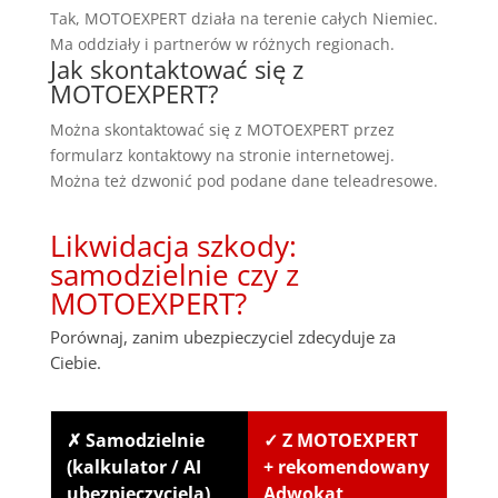
Tak, MOTOEXPERT działa na terenie całych Niemiec.
Ma oddziały i partnerów w różnych regionach.
Jak skontaktować się z
MOTOEXPERT?
Można skontaktować się z MOTOEXPERT przez
formularz kontaktowy na stronie internetowej.
Można też dzwonić pod podane dane teleadresowe.
Likwidacja szkody:
samodzielnie czy z
MOTOEXPERT?
Porównaj, zanim ubezpieczyciel zdecyduje za
Ciebie.
✗ Samodzielnie
✓ Z MOTOEXPERT
(kalkulator / AI
+ rekomendowany
ubezpieczyciela)
Adwokat