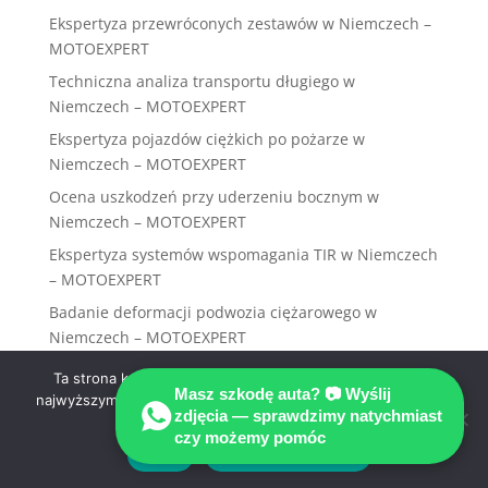
Ekspertyza przewróconych zestawów w Niemczech –
MOTOEXPERT
Techniczna analiza transportu długiego w
Niemczech – MOTOEXPERT
Ekspertyza pojazdów ciężkich po pożarze w
Niemczech – MOTOEXPERT
Ocena uszkodzeń przy uderzeniu bocznym w
Niemczech – MOTOEXPERT
Ekspertyza systemów wspomagania TIR w Niemczech
– MOTOEXPERT
Badanie deformacji podwozia ciężarowego w
Niemczech – MOTOEXPERT
Ekspertyza ciężarówek po wywrotce w Niemczech –
Ta strona korzysta z ciasteczek aby świadczyć usługi na
MOTOEXPERT
Masz szkodę auta? 📷 Wyślij
najwyższym poziomie. Dalsze korzystanie ze strony oznacza,
zdjęcia — sprawdzimy natychmiast
że zgadzasz się na ich użycie.
czy możemy pomóc
Zgoda
Polityka prywatności