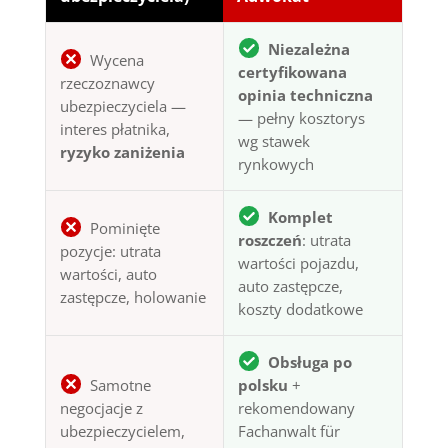
Niezależna
Wycena
certyfikowana
rzeczoznawcy
opinia techniczna
ubezpieczyciela —
— pełny kosztorys
interes płatnika,
wg stawek
ryzyko zaniżenia
rynkowych
Komplet
Pominięte
roszczeń
: utrata
pozycje: utrata
wartości pojazdu,
wartości, auto
auto zastępcze,
zastępcze, holowanie
koszty dodatkowe
Obsługa po
Samotne
polsku
+
negocjacje z
rekomendowany
ubezpieczycielem,
Fachanwalt für