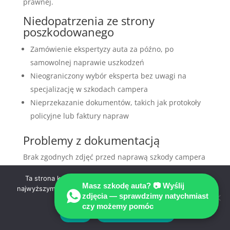
prawnej.
Niedopatrzenia ze strony
poszkodowanego
Zamówienie ekspertyzy auta za późno, po
samowolnej naprawie uszkodzeń
Nieograniczony wybór eksperta bez uwagi na
specjalizację w szkodach campera
Nieprzekazanie dokumentów, takich jak protokoły
policyjne lub faktury napraw
Problemy z dokumentacją
Brak zgodnych zdjęć przed naprawą szkody campera
często uniemożliwia wykrycie krytycznych uszkodzeń.
Ta strona korzysta z ciasteczek aby świadczyć usługi na
Wiele osób popełnia błąd, nie zbierając:
Masz szkodę auta? 📷 Wyślij
najwyższym poziomie. Dalsze korzystanie ze strony oznacza,
zdjęcia — sprawdzimy natychmiast
że zgadzasz się na ich użycie.
Historii poprzednich napraw
czy możemy pomóc
Koperty oryginalnych dokumentów wypadku
Zgoda
Polityka prywatności
Zgłoszeń zdarzeń na policję w ciągu 24 godzin