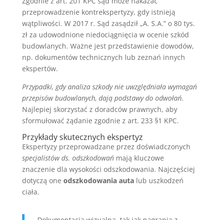
Zgodnie z art. 201 KPC sąd może nakazać
przeprowadzenie kontrekspertyzy, gdy istnieją
wątpliwości. W 2017 r. Sąd zasądził „A. S.A.” o 80 tys.
zł za udowodnione niedociągnięcia w ocenie szkód
budowlanych. Ważne jest przedstawienie dowodów,
np. dokumentów technicznych lub zeznań innych
ekspertów.
Przypadki, gdy analiza szkody nie uwzględniała wymagań
przepisów budowlanych, dają podstawy do odwołań
.
Najlepiej skorzystać z doradców prawnych, aby
sformułować żądanie zgodnie z art. 233 §1 KPC.
Przykłady skutecznych ekspertyz
Ekspertyzy przeprowadzane przez doświadczonych
specjalistów ds. odszkodowań
mają kluczowe
znaczenie dla wysokości odszkodowania. Najczęściej
dotyczą one
odszkodowania auta
lub uszkodzeń
ciała.
„Dokumentacja wizualna, tak jak nagrania z