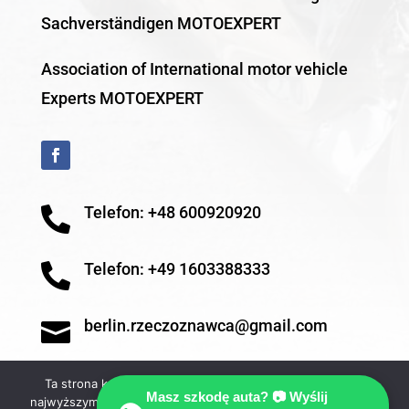
Sachverständigen MOTOEXPERT
Association of International motor vehicle
Experts MOTOEXPERT
Telefon: +48 600920920

Telefon: +49 1603388333

berlin.rzeczoznawca@gmail.com

Ta strona korzysta z ciasteczek aby świadczyć usługi na
Masz szkodę auta? 📷 Wyślij
najwyższym poziomie. Dalsze korzystanie ze strony oznacza,
Rzeczoznawca Gutachter Berlin ©Wyceny powypadkowe AC/OC –