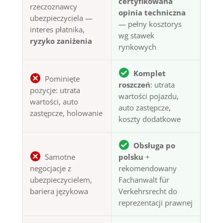
certyfikowana
rzeczoznawcy
opinia techniczna
ubezpieczyciela —
— pełny kosztorys
interes płatnika,
wg stawek
ryzyko zaniżenia
rynkowych
Komplet
Pominięte
roszczeń
: utrata
pozycje: utrata
wartości pojazdu,
wartości, auto
auto zastępcze,
zastępcze, holowanie
koszty dodatkowe
Obsługa po
Samotne
polsku
+
negocjacje z
rekomendowany
ubezpieczycielem,
Fachanwalt für
bariera językowa
Verkehrsrecht do
reprezentacji prawnej