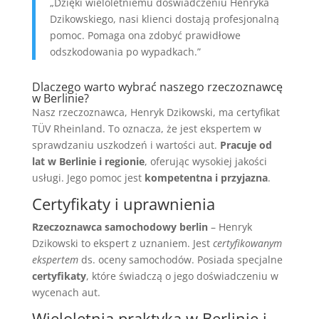
„Dzięki wieloletniemu doświadczeniu Henryka
Dzikowskiego, nasi klienci dostają profesjonalną
pomoc. Pomaga ona zdobyć prawidłowe
odszkodowania po wypadkach.”
Dlaczego warto wybrać naszego rzeczoznawcę
w Berlinie?
Nasz rzeczoznawca, Henryk Dzikowski, ma certyfikat
TÜV Rheinland. To oznacza, że jest ekspertem w
sprawdzaniu uszkodzeń i wartości aut.
Pracuje od
lat w Berlinie i regionie
, oferując wysokiej jakości
usługi. Jego pomoc jest
kompetentna i przyjazna
.
Certyfikaty i uprawnienia
Rzeczoznawca samochodowy berlin
– Henryk
Dzikowski to ekspert z uznaniem. Jest
certyfikowanym
ekspertem
ds. oceny samochodów. Posiada specjalne
certyfikaty
, które świadczą o jego doświadczeniu w
wycenach aut.
Wieloletnia praktyka w Berlinie i