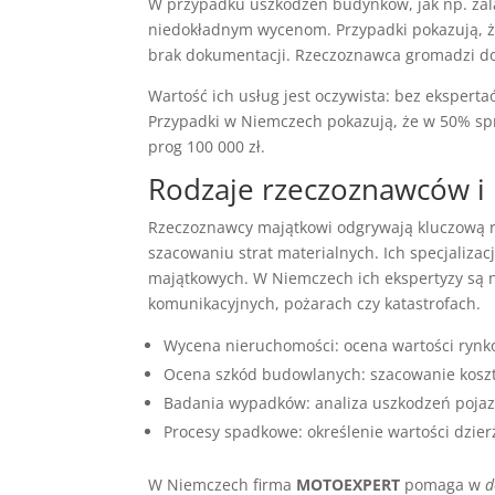
W przypadku uszkodzeń budynków, jak np. zal
niedokładnym wycenom. Przypadki pokazują, ż
brak dokumentacji. Rzeczoznawca gromadzi do
Wartość ich usług jest oczywista: bez eksper
Przypadki w Niemczech pokazują, że w 50% spr
prog 100 000 zł.
Rodzaje rzeczoznawców i i
Rzeczoznawcy majątkowi odgrywają kluczową r
szacowaniu strat materialnych. Ich specjaliz
majątkowych. W Niemczech ich ekspertyzy są n
komunikacyjnych, pożarach czy katastrofach.
Wycena nieruchomości: ocena wartości rynk
Ocena szkód budowlanych: szacowanie kosz
Badania wypadków: analiza uszkodzeń pojaz
Procesy spadkowe: określenie wartości dzie
W Niemczech firma
MOTOEXPERT
pomaga w
d