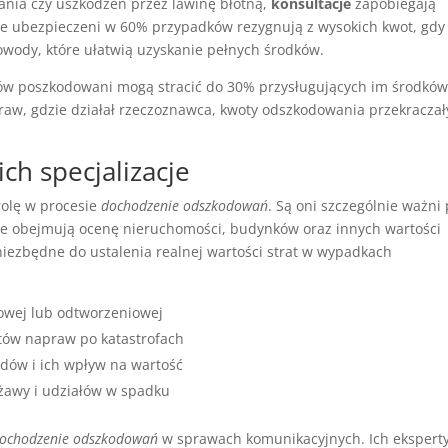
ania czy uszkodzeń przez lawinę błotną,
konsultacje
zapobiegają
e ubezpieczeni w 60% przypadków rezygnują z wysokich kwot, gdy
wody, które ułatwią uzyskanie pełnych środków.
taów poszkodowani mogą stracić do 30% przysługujących im środków
aw, gdzie działał rzeczoznawca, kwoty odszkodowania przekraczał
ch specjalizacje
olę w procesie
dochodzenie odszkodowań
. Są oni szczególnie ważni 
acje obejmują ocenę nieruchomości, budynków oraz innych wartości
iezbędne do ustalenia realnej wartości strat w wypadkach
owej lub odtworzeniowej
tów napraw po katastrofach
dów i ich wpływ na wartość
rżawy i udziałów w spadku
ochodzenie odszkodowań
w sprawach komunikacyjnych. Ich ekspert