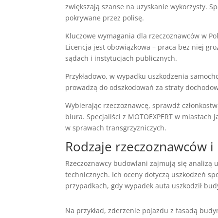
zwiększają szanse na uzyskanie wykorzysty. Spe
pokrywane przez polisę.
Kluczowe wymagania dla rzeczoznawców w Pols
Licencja jest obowiązkowa – praca bez niej gr
sądach i instytucjach publicznych.
Przykładowo, w wypadku uszkodzenia samochodu 
prowadzą do odszkodowań za straty dochodowe (1
Wybierając rzeczoznawcę, sprawdź członkostw
biura. Specjaliści z MOTOEXPERT w miastach 
w sprawach transgrzyzniczych.
Rodzaje rzeczoznawców i i
Rzeczoznawcy budowlani zajmują się analizą us
technicznych. Ich oceny dotyczą uszkodzeń s
przypadkach, gdy wypadek auta uszkodził budy
Na przykład, zderzenie pojazdu z fasadą bud