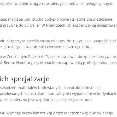
cjaliści współpracują z ubezpieczycielami, a ich usługi są często
ce: magisterium, studia podyplomowe i 2-letnie doświadczenie.
ozi grzywną do 50 tys. zł. W Niemczech ich ekspertyzy są akceptowa
ekspertyza określa stratę od 5 tys. do 15 tys. EUR. Wypadki cięż
0-30 tys. EUR) lub ból i cierpienie (5-20 tys. EUR).
o w Centralnym Rejestrze Rzeczoznawców i ubezpieczenie cywilne
jak Berlin, Hamburg czy Monachium zapewniają profesjonalną obsł
ch specjalizacje
zkodzeń materiałów budowlanych, konstrukcji i instalacji
powodowanych katastrofami naturalnymi i wypadkami w budynkach
nek, konieczna jest współpraca z ekspertyzami auta.
ynku wymaga oceny konstrukcji przez rzeczoznawcę budowlanego.