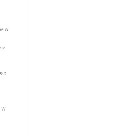
ne w
kie
ugę
. W