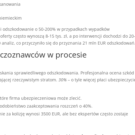
skanowania
niemieckim
dni odszkodowanie o 50-200% w przypadkach wypadków
rty często wynoszą 8-15 tys. zł, a po interwencji dochodzi do 20
50 analiz, co przyczyniło się do przyznania 21 mln EUR odszkodowań
eczoznawców w procesie
skania sprawiedliwego odszkodowania. Profesjonalna ocena szkód
ającej rzeczywistym stratom.
30%
– o tyle więcej płaci ubezpieczyci
 które firma ubezpieczeniowa może zlecić.
odobieństwo zaakceptowania roszczeń o 40%.
 za kolizję wynosi 3500 EUR, ale bez ekspertów często zostaje