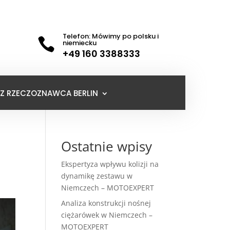
Telefon: Mówimy po polsku i

niemiecku
+49 160 3388333
Z RZECZOZNAWCA BERLIN
Ostatnie wpisy
Ekspertyza wpływu kolizji na
dynamikę zestawu w
Niemczech – MOTOEXPERT
Analiza konstrukcji nośnej
ciężarówek w Niemczech –
MOTOEXPERT