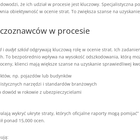
owodzi, że ich udział w procesie jest kluczowy. Specjalistyczna 
nia obiektywność w ocenie strat. To zwiększa szanse na uzyskani
eczoznawców w procesie
d
i
audyt szkód
odgrywają kluczową rolę w ocenie strat. Ich zadani
ch. To bezpośrednio wpływa na wysokość odszkodowania, którą mo
oceny, klienci mają większe szanse na uzyskanie sprawiedliwej kwo
ektów, np. pojazdów lub budynków
listycznych narzędzi i standardów branżowych
ko dowód w rokowie z ubezpieczycielami
lają wykryć ukryte straty, których oficjalne raporty mogą pomijać
ił ponad 15,000 ocen.
ują: