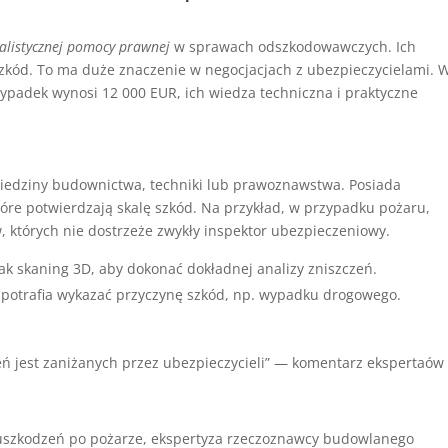
jalistycznej pomocy prawnej
w sprawach odszkodowawczych. Ich
zkód. To ma duże znaczenie w negocjacjach z ubezpieczycielami. 
padek wynosi 12 000 EUR, ich wiedza techniczna i praktyczne
dziedziny budownictwa, techniki lub prawoznawstwa. Posiada
óre potwierdzają skalę szkód. Na przykład, w przypadku pożaru,
, których nie dostrzeże zwykły inspektor ubezpieczeniowy.
k skaning 3D, aby dokonać dokładnej analizy zniszczeń.
ji, potrafia wykazać przyczynę szkód, np. wypadku drogowego.
ń jest zaniżanych przez ubezpieczycieli” — komentarz ekspertaów
 uszkodzeń po pożarze, ekspertyza rzeczoznawcy budowlanego