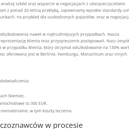
analizę szkód oraz wsparcie w negocjacjach z ubezpieczycielami.
tom z ponad 20-letnią praktyką, zapewniamy wysokie standardy usł
acunkach, na przykład dla uszkodzonych pojazdów, oraz w negocjac
dszkodowania nawet w najtrudniejszych przypadkach. Nasza
reprezentację klienta oraz przyspieszenie postępowań. Nasz zespó
ak w przypadku klienta, który otrzymał odszkodowanie na 130% wart
omoc oferowana jest w Berlinie, Hamburgu, Monachium oraz innych
 doświadczenia.
tach Niemiec.
samochodowe to 300 EUR.
 niematerialne, w tym koszty leczenia.
eczoznawców w procesie