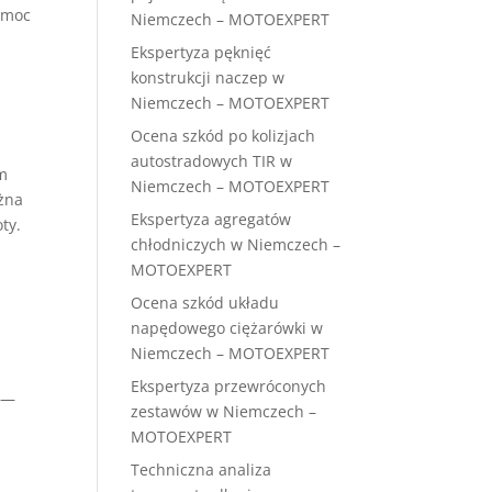
pomoc
Niemczech – MOTOEXPERT
e
Ekspertyza pęknięć
konstrukcji naczep w
Niemczech – MOTOEXPERT
Ocena szkód po kolizjach
autostradowych TIR w
em
Niemczech – MOTOEXPERT
żna
Ekspertyza agregatów
ty.
chłodniczych w Niemczech –
MOTOEXPERT
Ocena szkód układu
napędowego ciężarówki w
Niemczech – MOTOEXPERT
Ekspertyza przewróconych
” —
zestawów w Niemczech –
MOTOEXPERT
Techniczna analiza