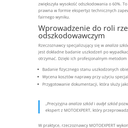
zwiększyła wysokość odszkodowania o 60%. To d
prawna w formie ekspertyz technicznych zapew
fairnego wyniku.
Wprowadzenie do roli rz
odszkodowawczym
Rzeczoznawcy specjalizujący się w
analiza szkó
jest dokładne badanie uszkodzeń po wypadka
otrzymać. Dzięki ich profesjonalnym metodom 
Badanie fizycznego stanu uszkodzonych obi
Wycena kosztów naprawy przy użyciu specja
Przygotowanie dokumentacji, która służy ja
„Precyzyjna
analiza szkód
i
audyt szkód
pozwa
ekspert z MOTOEXPERT, który przeprowadz
W praktyce, rzeczoznawcy MOTOEXPERT wykon