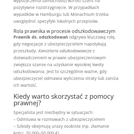
wypożyczenia samochodu) wzrost szans na
pozytywne rozstrzygnięcie. W przypadkach
wypadków w Hamburgu lub Monachium trzeba
uwzględnić specyfyki lokalnych przepisów.
Rola prawnika w procesie odszkodowawczym
Prawnik ds. odszkodowań
odgrywa kluczową rolę,
gdy negocjacje z ubezpieczycielem napotykają
przeszkody.
Kancelaria odszkodowawcza
z
doświadczeniem w prawie ubezpieczeniowym
zwiększa szanse na uzyskanie wysokiej kwoty
odszkodowania. Jest to szczególnie ważne, gdy
ubezpieczyciel odmawia wyliczenia straty lub zaniża
ich wartość.
Kiedy warto skorzystać z pomocy
prawnej?
Specjalista jest niezbędny w sytuacjach:
– Odmluwa w rozmowach z ubezpieczycielem
– Szkody obejmują urazy osobiste (np. złamanie
kości: 20 000–50 000 €)