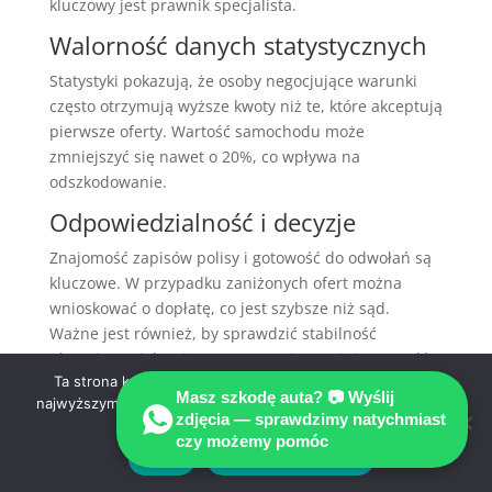
kluczowy jest prawnik specjalista.
Walorność danych statystycznych
Statystyki pokazują, że osoby negocjujące warunki
często otrzymują wyższe kwoty niż te, które akceptują
pierwsze oferty. Wartość samochodu może
zmniejszyć się nawet o 20%, co wpływa na
odszkodowanie.
Odpowiedzialność i decyzje
Znajomość zapisów polisy i gotowość do odwołań są
kluczowe. W przypadku zaniżonych ofert można
wnioskować o dopłatę, co jest szybsze niż sąd.
Ważne jest również, by sprawdzić stabilność
ubezpieczyciela. Firmy z ocenami powyżej 1.5 zwykle
Ta strona korzysta z ciasteczek aby świadczyć usługi na
lepiej obsługują roszczenia.
Masz szkodę auta? 📷 Wyślij
FAQ
najwyższym poziomie. Dalsze korzystanie ze strony oznacza,
Co to jest klucz do pełnego
zdjęcia — sprawdzimy natychmiast
że zgadzasz się na ich użycie.
czy możemy pomóc
odszkodowania?
Zgoda
Polityka prywatności
Klucz do pełnego odszkodowania to zestaw zasad,