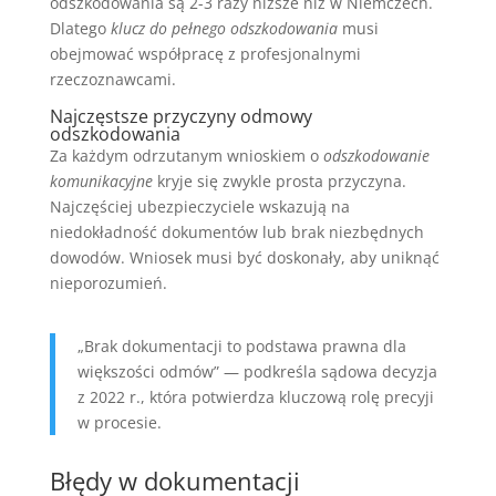
odszkodowania są 2-3 razy niższe niż w Niemczech.
Dlatego
klucz do pełnego odszkodowania
musi
obejmować współpracę z profesjonalnymi
rzeczoznawcami.
Najczęstsze przyczyny odmowy
odszkodowania
Za każdym odrzutanym wnioskiem o
odszkodowanie
komunikacyjne
kryje się zwykle prosta przyczyna.
Najczęściej ubezpieczyciele wskazują na
niedokładność dokumentów lub brak niezbędnych
dowodów. Wniosek musi być doskonały, aby uniknąć
nieporozumień.
„Brak dokumentacji to podstawa prawna dla
większości odmów” — podkreśla sądowa decyzja
z 2022 r., która potwierdza kluczową rolę precyji
w procesie.
Błędy w dokumentacji