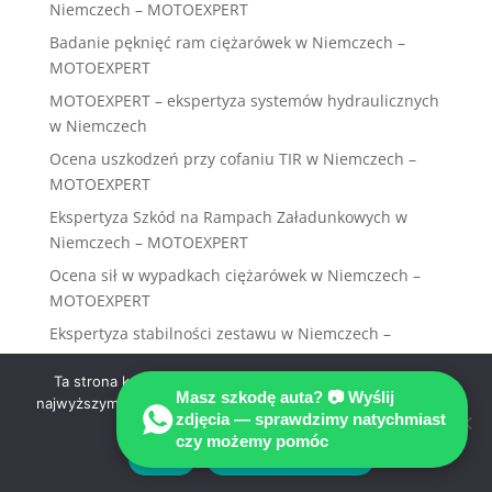
Niemczech – MOTOEXPERT
Badanie pęknięć ram ciężarówek w Niemczech –
MOTOEXPERT
MOTOEXPERT – ekspertyza systemów hydraulicznych
w Niemczech
Ocena uszkodzeń przy cofaniu TIR w Niemczech –
MOTOEXPERT
Ekspertyza Szkód na Rampach Załadunkowych w
Niemczech – MOTOEXPERT
Ocena sił w wypadkach ciężarówek w Niemczech –
MOTOEXPERT
Ekspertyza stabilności zestawu w Niemczech –
MOTOEXPERT
Ta strona korzysta z ciasteczek aby świadczyć usługi na
Ocena stanu sprzęgu siodłowego w Niemczech –
Masz szkodę auta? 📷 Wyślij
najwyższym poziomie. Dalsze korzystanie ze strony oznacza,
MOTOEXPERT
zdjęcia — sprawdzimy natychmiast
że zgadzasz się na ich użycie.
czy możemy pomóc
Ekspertyza ciężarówek po najechaniu w Niemczech –
Zgoda
Polityka prywatności
MOTOEXPERT