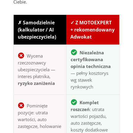
Ciebie.
✗ Samodzielnie
✓ Z MOTOEXPERT
(kalkulator / AI
+ rekomendowany
ubezpieczyciela)
Adwokat
Niezależna
Wycena
certyfikowana
rzeczoznawcy
opinia techniczna
ubezpieczyciela —
— pełny kosztorys
interes płatnika,
wg stawek
ryzyko zaniżenia
rynkowych
Komplet
Pominięte
roszczeń
: utrata
pozycje: utrata
wartości pojazdu,
wartości, auto
auto zastępcze,
zastępcze, holowanie
koszty dodatkowe