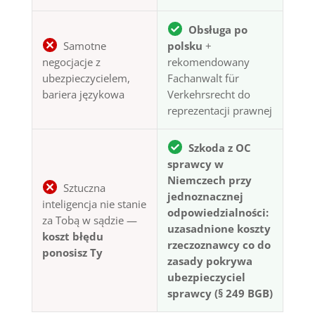
Obsługa po
Samotne
polsku
+
negocjacje z
rekomendowany
ubezpieczycielem,
Fachanwalt für
bariera językowa
Verkehrsrecht do
reprezentacji prawnej
Szkoda z OC
sprawcy w
Niemczech przy
Sztuczna
jednoznacznej
inteligencja nie stanie
odpowiedzialności:
za Tobą w sądzie —
uzasadnione koszty
koszt błędu
rzeczoznawcy co do
ponosisz Ty
zasady pokrywa
ubezpieczyciel
sprawcy (§ 249 BGB)