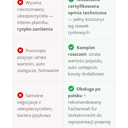
Wycena
certyfikowana
rzeczoznawcy
opinia techniczna
ubezpieczyciela —
— pełny kosztorys
interes płatnika,
wg stawek
ryzyko zaniżenia
rynkowych
Komplet
Pominięte
roszczeń
: utrata
pozycje: utrata
wartości pojazdu,
wartości, auto
auto zastępcze,
zastępcze, holowanie
koszty dodatkowe
Obsługa po
Samotne
polsku
+
negocjacje z
rekomendowany
ubezpieczycielem,
Fachanwalt für
bariera językowa
Verkehrsrecht do
reprezentacji prawnej