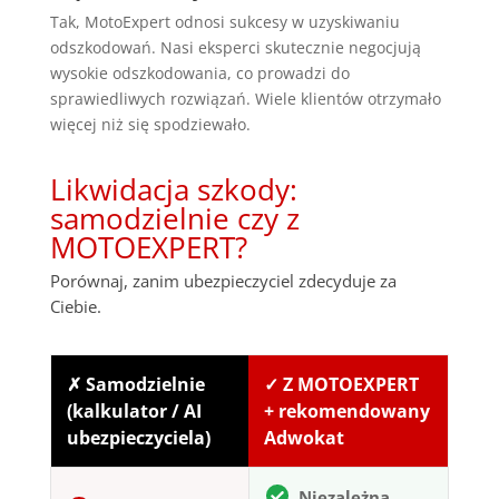
Tak, MotoExpert odnosi sukcesy w uzyskiwaniu
odszkodowań. Nasi eksperci skutecznie negocjują
wysokie odszkodowania, co prowadzi do
sprawiedliwych rozwiązań. Wiele klientów otrzymało
więcej niż się spodziewało.
Likwidacja szkody:
samodzielnie czy z
MOTOEXPERT?
Porównaj, zanim ubezpieczyciel zdecyduje za
Ciebie.
✗ Samodzielnie
✓ Z MOTOEXPERT
(kalkulator / AI
+ rekomendowany
ubezpieczyciela)
Adwokat
Niezależna