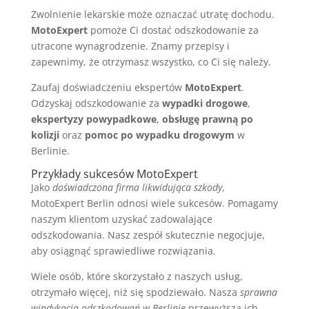
Zwolnienie lekarskie może oznaczać utratę dochodu.
MotoExpert
pomoże Ci dostać odszkodowanie za
utracone wynagrodzenie. Znamy przepisy i
zapewnimy, że otrzymasz wszystko, co Ci się należy.
Zaufaj doświadczeniu ekspertów
MotoExpert
.
Odzyskaj odszkodowanie za
wypadki drogowe
,
ekspertyzy powypadkowe
,
obsługę prawną po
kolizji
oraz
pomoc po wypadku drogowym
w
Berlinie.
Przykłady sukcesów MotoExpert
Jako
doświadczona firma likwidująca szkody
,
MotoExpert Berlin odnosi wiele sukcesów. Pomagamy
naszym klientom uzyskać zadowalające
odszkodowania. Nasz zespół skutecznie negocjuje,
aby osiągnąć sprawiedliwe rozwiązania.
Wiele osób, które skorzystało z naszych usług,
otrzymało więcej, niż się spodziewało. Nasza
sprawna
windykacja odszkodowań w Berlinie
przewyższa ich