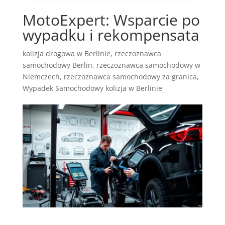
MotoExpert: Wsparcie po
wypadku i rekompensata
kolizja drogowa w Berlinie
,
rzeczoznawca
samochodowy Berlin
,
rzeczoznawca samochodowy w
Niemczech
,
rzeczoznawca samochodowy za granica
,
Wypadek Samochodowy kolizja w Berlinie