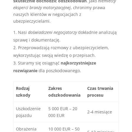
skutecznie dochodzić odszkodowań
. Jako
niemieccy
eksperci branży motoryzacyjnej
, chronimy prawa
naszych klientów w negocjacjach z
ubezpieczycielami.
Nasi
doświadczeni negocjatorzy
dokładnie analizują
sprawę i dokumentację.
Przeprowadzają rozmowy z ubezpieczycielem,
wykorzystując swoją wiedzę o przepisach.
Staramy się osiągnąć
najkorzystniejsze
rozwiązanie
dla poszkodowanego.
Rodzaj
Zakres
Czas trwania
szkody
odszkodowania
procesu
Uszkodzenie
5 000 EUR – 20
2-4 miesiące
pojazdu
000 EUR
Obrażenia
10 000 EUR – 50