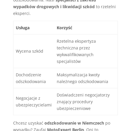
wypadków drogowych i likwidacji szkód
to rzetelni
eksperci.
Usługa
Korzyść
Rzetelna ekspertyza
techniczna przez
Wycena szkód
wykwalifikowanych
specjalistów
Dochodzenie
Maksymalizacja kwoty
odszkodowania
należnego odszkodowania
Doświadczeni negocjatorzy
Negocjacje z
znający procedury
ubezpieczycielami
ubezpieczeniowe
Chcesz uzyskać
odszkodowanie w Niemczech
po
wypadku? Zaufaj
MotoExpert Berlin
. Oni to