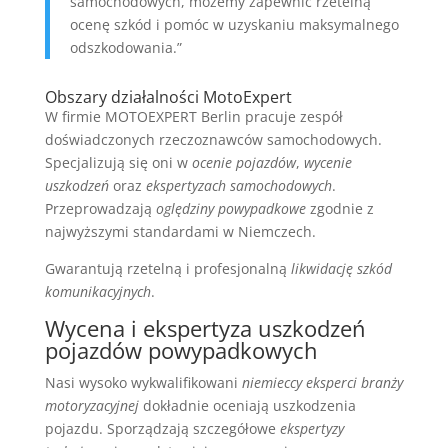
samochodowych, możemy zapewnić rzetelną
ocenę szkód i pomóc w uzyskaniu maksymalnego
odszkodowania.”
Obszary działalności MotoExpert
W firmie MOTOEXPERT Berlin pracuje zespół
doświadczonych rzeczoznawców samochodowych.
Specjalizują się oni w
ocenie pojazdów
,
wycenie
uszkodzeń
oraz
ekspertyzach samochodowych
.
Przeprowadzają
oględziny powypadkowe
zgodnie z
najwyższymi standardami w Niemczech.
Gwarantują rzetelną i profesjonalną
likwidację szkód
komunikacyjnych
.
Wycena i ekspertyza uszkodzeń
pojazdów powypadkowych
Nasi wysoko wykwalifikowani
niemieccy eksperci branży
motoryzacyjnej
dokładnie oceniają uszkodzenia
pojazdu. Sporządzają szczegółowe
ekspertyzy