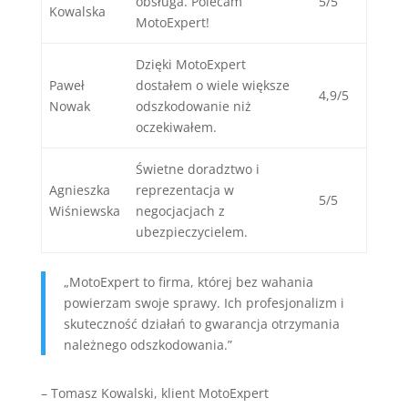
obsługa. Polecam
5/5
Kowalska
MotoExpert!
Dzięki MotoExpert
Paweł
dostałem o wiele większe
4,9/5
Nowak
odszkodowanie niż
oczekiwałem.
Świetne doradztwo i
Agnieszka
reprezentacja w
5/5
Wiśniewska
negocjacjach z
ubezpieczycielem.
„MotoExpert to firma, której bez wahania
powierzam swoje sprawy. Ich profesjonalizm i
skuteczność działań to gwarancja otrzymania
należnego odszkodowania.”
– Tomasz Kowalski, klient MotoExpert