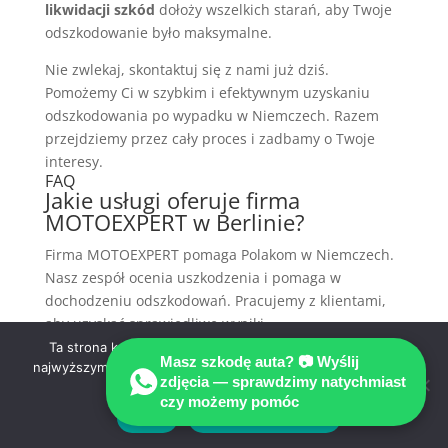
likwidacji szkód
dołoży wszelkich starań, aby Twoje
odszkodowanie było maksymalne.
Nie zwlekaj, skontaktuj się z nami już dziś.
Pomożemy Ci w szybkim i efektywnym uzyskaniu
odszkodowania po wypadku w Niemczech. Razem
przejdziemy przez cały proces i zadbamy o Twoje
interesy.
FAQ
Jakie usługi oferuje firma
MOTOEXPERT w Berlinie?
Firma MOTOEXPERT pomaga Polakom w Niemczech.
Nasz zespół ocenia uszkodzenia i pomaga w
dochodzeniu odszkodowań. Pracujemy z klientami,
aby uzyskać sprawiedliwe wyniki.
Jakim doświadczeniem i
Ta strona korzysta z ciasteczek aby świadczyć usługi na
Masz szkodę auta? 📷 Wyślij
kwalifikacjami dysponuje zespół
najwyższym poziomie. Dalsze korzystanie ze strony oznacza,
zdjęcia — sprawdzimy natychmiast
MOTOEXPERT?
że zgadzasz się na ich użycie.
czy możemy pomóc
Zgoda
Polityka prywatności
W MOTOEXPERT pracują doświadczeni
rzeczoznawcy. Mają wiedzę o normach w Niemczech.