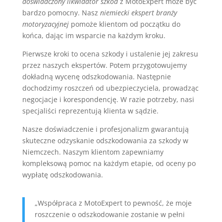
doświadczony likwidator szkód
z MotoExpert może być
bardzo pomocny. Nasz
niemiecki ekspert branży
motoryzacyjnej
pomoże klientom od początku do
końca, dając im wsparcie na każdym kroku.
Pierwsze kroki to ocena szkody i ustalenie jej zakresu
przez naszych ekspertów. Potem przygotowujemy
dokładną wycenę odszkodowania. Następnie
dochodzimy roszczeń od ubezpieczyciela, prowadząc
negocjacje i korespondencję. W razie potrzeby, nasi
specjaliści reprezentują klienta w sądzie.
Nasze doświadczenie i profesjonalizm gwarantują
skuteczne odzyskanie odszkodowania za szkody w
Niemczech. Naszym klientom zapewniamy
kompleksową pomoc na każdym etapie, od oceny po
wypłatę odszkodowania.
„Współpraca z MotoExpert to pewność, że moje
roszczenie o odszkodowanie zostanie w pełni