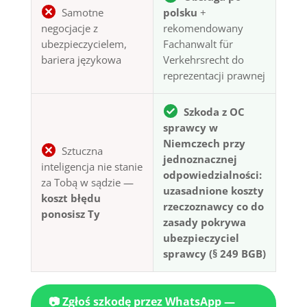
Samotne
polsku
+
negocjacje z
rekomendowany
ubezpieczycielem,
Fachanwalt für
bariera językowa
Verkehrsrecht do
reprezentacji prawnej
Szkoda z OC
sprawcy w
Niemczech przy
Sztuczna
jednoznacznej
inteligencja nie stanie
odpowiedzialności:
za Tobą w sądzie —
uzasadnione koszty
koszt błędu
rzeczoznawcy co do
ponosisz Ty
zasady pokrywa
ubezpieczyciel
sprawcy (§ 249 BGB)
📷 Zgłoś szkodę przez WhatsApp —