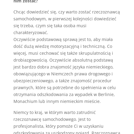
nim zostać?
Chcąc dowiedzieć się, czy warto zostać rzeczoznawcą
samochodowym, w pierwszej kolejności dowiedzieć
się trzeba, czym się taka osoba musi
charakteryzować.
Oczywiście podstawową sprawą jest to, aby miała
dość dużą wiedzę motoryzacyjną i techniczną. Co
więcej, musi cechować się także skrupulatnością i
drobiazgowością. Oczywiście absolutną podstawą
jest bardzo dobra znajomość języka niemieckiego,
obowiązującego w Niemczech prawa drogowego i
ubezpieczeniowego, a także znajomość procedur
prawnych, które są potrzebne do spełnienia w celu
otrzymania odszkodowania za wypadek w Berlinie,
Monachium lub innym niemieckim mieście.
N
iem
cy
to
k
ra
j
,
w
k
t
ó
ry
m
wart
o
z
at
r
ud
ni
ć
r
z
ec
z
oz
n
aw
c
ę
sam
och
od
ow
eg
o
.
J
est
to
prof
es
j
onal
ista
,
k
t
ó
ry
p
omo
ż
e
Ci
w
u
z
ys
k
ani
u
o
ds
z
k
od
ow
ania
z
a
us
z
k
od
z
ony
po
j
az
d
.
R
z
ec
z
oz
n
aw
ca