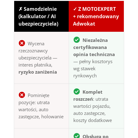
✗ Samodzielnie
✓ Z MOTOEXPERT
(kalkulator / AI
+ rekomendowany
ubezpieczyciela)
Adwokat
Niezależna
Wycena
certyfikowana
rzeczoznawcy
opinia techniczna
ubezpieczyciela —
— pełny kosztorys
interes płatnika,
wg stawek
ryzyko zaniżenia
rynkowych
Komplet
Pominięte
roszczeń
: utrata
pozycje: utrata
wartości pojazdu,
wartości, auto
auto zastępcze,
zastępcze, holowanie
koszty dodatkowe
Obsługa po