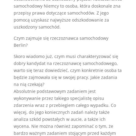
sam
och
od
ow
y
Ni
em
cy
to
o
so
ba
,
k
t
ó
ra
dos
k
on
ale
z
na
pr
z
ep
isy
p
raw
a
dot
y
cz
ą
ce
sam
och
od
ó
w
.
Z
j
eg
o
p
om
oc
ą
u
z
ys
kas
z
n
aj
wy
ż
s
ze
o
ds
z
k
od
ow
anie
z
a
us
z
k
od
z
ony
sam
och
ó
d
.
Czym zajmuje się rzeczoznawca samochodowy
Berlin?
Skoro wiadomo już, czym musi charakteryzować się
dobry kandydat na rzeczoznawcę samochodowego,
warto się teraz dowiedzieć, czym konkretnie osoba ta
będzie zajmowała się w swojej pracy. Jakie zadania
na nią czekają?
Absolutnie podstawowym zadaniem jest
wykonywanie przez takiego specjalistę opisu
zdarzenia wraz z przebiegiem całego wypadku. Co
więcej, do jego koniecznych zadań należy także
analiza szkód powstałych w aucie, a także ich
wycena. Nie można również zapominać o tym, że
bardzo ważnym zadaniem stojącym przed każdym