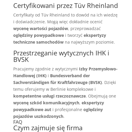
Certyfikowani przez Tüv Rheinland
Certyfikaty od Tüv Rheinland to dowód na ich wiedzę
i doświadczenie. Mogą więc dokładnie ocenić
wycenę wartości pojazdów
, przeprowadzać
oględziny powypadkowe
i tworzyć
ekspertyzy
techniczne samochodów
na najwyższym poziomie.
Przestrzeganie wytycznych IHK i
BVSK
Pracujemy zgodnie z wytycznymi
Izby Przemysłowo-
Handlowej (IHK)
i
Bundesverband der
Sachverständigen für Kraftfahrzeuge (BVSK)
. Dzięki
temu oferujemy w Berlinie kompleksowe i
kompetentne usługi rzeczoznawcze
. Obejmują one
wycenę szkód komunikacyjnych
,
ekspertyzy
powypadkowe aut
i profesjonalne
oględziny
pojazdów uszkodzonych
.
FAQ
Czym zajmuje się firma