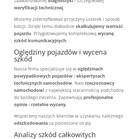
zaawansowanej
diagnostyki
i szczegółowej
weryfikacji technicznej
.
Możemy zidentyfikować przyczyny usterek i sposób
kolizji. Dzięki temu dokładnie
skalkulujemy wartość
pojazdu
. Przygotowujemy kompleksową
wycenę
szkód komunikacyjnych
.
Oględziny pojazdów i wycena
szkód
Nasza firma specjalizuje się w
oględzinach
powypadkowych pojazdów
i
ekspertyzach
technicznych samochodów
. Nasi
rzeczoznawcy
samochodowi
z największą starannością podchodzą
do każdego zlecenia. Zapewniają
profesjonalne
opinie
i
rzetelne wyceny
.
Wspieramy naszych klientów w uzyskaniu należnego
odszkodowania
za poniesione straty.
Analizy szkód całkowitych