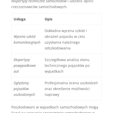
ekspertyzy techniczne samochodów
i udzielić opinii
rzeczoznawców samochodowych.
Usługa
Opis
Dokładna wycena szkód i
Wycena szkód
obrażeń pojazdu w celu
komunikacyjnych
uzyskania należnego
odszkodowania
Ekspertyzy
Szczegółowa analiza stanu
powypadkowe
technicznego pojazdów po
aut
wypadkach
Oględziny
Profesjonalna ocena uszkodzeń
pojazdów
oraz określenie możliwości
uszkodzonych
naprawy
Poszkodowani w wypadkach samochodowych mogą
liczyć na wsparcie
rzeczoznawcy samochodowego w