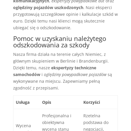
komunikacyjnych
,
ekspertyzy powypadkowe aut
oraz
oględziny pojazdów uszkodzonych
. Nasi eksperci
przygotowują szczegółowe opinie i kalkulacje szkód w
euro. Dzięki temu nasi klienci mogą skutecznie
ubiegać się o odszkodowanie.
Pomoc w uzyskaniu należytego
odszkodowania za szkody
Nasza firma działa na terenie całych Niemiec, z
głównym skupieniem w Berlinie i Brandenburgii.
Dzięki temu, nasze
ekspertyzy techniczne
samochodów
i
oględziny powypadkowe pojazdów
są
wykonywane na miejscu. Zapewniamy pełną
zgodność z przepisami.
Usługa
Opis
Korzyści
Profesjonalna i
Rzetelna
obiektywna
podstawa do
Wycena
wycena stanu
negocjacji,