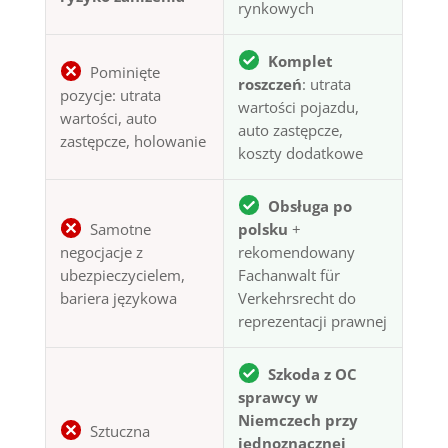
rynkowych
Komplet
Pominięte
roszczeń
: utrata
pozycje: utrata
wartości pojazdu,
wartości, auto
auto zastępcze,
zastępcze, holowanie
koszty dodatkowe
Obsługa po
Samotne
polsku
+
negocjacje z
rekomendowany
ubezpieczycielem,
Fachanwalt für
bariera językowa
Verkehrsrecht do
reprezentacji prawnej
Szkoda z OC
sprawcy w
Niemczech przy
Sztuczna
jednoznacznej