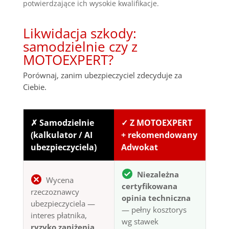
potwierdzające ich wysokie kwalifikacje.
Likwidacja szkody:
samodzielnie czy z
MOTOEXPERT?
Porównaj, zanim ubezpieczyciel zdecyduje za
Ciebie.
✗ Samodzielnie
✓ Z MOTOEXPERT
(kalkulator / AI
+ rekomendowany
ubezpieczyciela)
Adwokat
Niezależna
Wycena
certyfikowana
rzeczoznawcy
opinia techniczna
ubezpieczyciela —
— pełny kosztorys
interes płatnika,
wg stawek
ryzyko zaniżenia