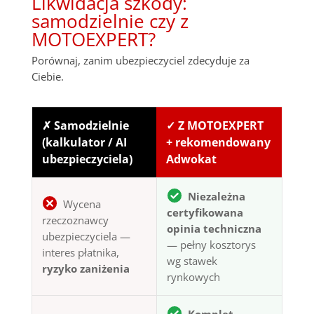
Likwidacja szkody:
samodzielnie czy z
MOTOEXPERT?
Porównaj, zanim ubezpieczyciel zdecyduje za
Ciebie.
✗ Samodzielnie
✓ Z MOTOEXPERT
(kalkulator / AI
+ rekomendowany
ubezpieczyciela)
Adwokat
Niezależna
Wycena
certyfikowana
rzeczoznawcy
opinia techniczna
ubezpieczyciela —
— pełny kosztorys
interes płatnika,
wg stawek
ryzyko zaniżenia
rynkowych
Komplet