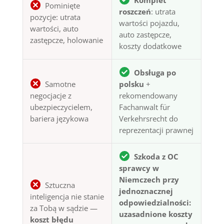
Pominięte
roszczeń
: utrata
pozycje: utrata
wartości pojazdu,
wartości, auto
auto zastępcze,
zastępcze, holowanie
koszty dodatkowe
Obsługa po
Samotne
polsku
+
negocjacje z
rekomendowany
ubezpieczycielem,
Fachanwalt für
bariera językowa
Verkehrsrecht do
reprezentacji prawnej
Szkoda z OC
sprawcy w
Niemczech przy
Sztuczna
jednoznacznej
inteligencja nie stanie
odpowiedzialności:
za Tobą w sądzie —
uzasadnione koszty
koszt błędu