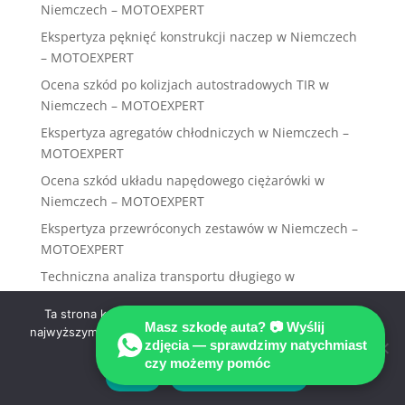
Niemczech – MOTOEXPERT
Ekspertyza pęknięć konstrukcji naczep w Niemczech
– MOTOEXPERT
Ocena szkód po kolizjach autostradowych TIR w
Niemczech – MOTOEXPERT
Ekspertyza agregatów chłodniczych w Niemczech –
MOTOEXPERT
Ocena szkód układu napędowego ciężarówki w
Niemczech – MOTOEXPERT
Ekspertyza przewróconych zestawów w Niemczech –
MOTOEXPERT
Techniczna analiza transportu długiego w
Niemczech – MOTOEXPERT
Ta strona korzysta z ciasteczek aby świadczyć usługi na
Ekspertyza pojazdów ciężkich po pożarze w
Masz szkodę auta? 📷 Wyślij
najwyższym poziomie. Dalsze korzystanie ze strony oznacza,
Niemczech – MOTOEXPERT
zdjęcia — sprawdzimy natychmiast
że zgadzasz się na ich użycie.
czy możemy pomóc
Ocena uszkodzeń przy uderzeniu bocznym w
Zgoda
Polityka prywatności
Niemczech – MOTOEXPERT