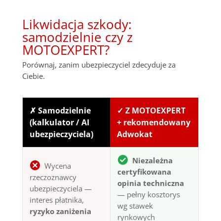
Likwidacja szkody:
samodzielnie czy z
MOTOEXPERT?
Porównaj, zanim ubezpieczyciel zdecyduje za
Ciebie.
✗ Samodzielnie
✓ Z MOTOEXPERT
(kalkulator / AI
+ rekomendowany
ubezpieczyciela)
Adwokat
Niezależna
Wycena
certyfikowana
rzeczoznawcy
opinia techniczna
ubezpieczyciela —
— pełny kosztorys
interes płatnika,
wg stawek
ryzyko zaniżenia
rynkowych