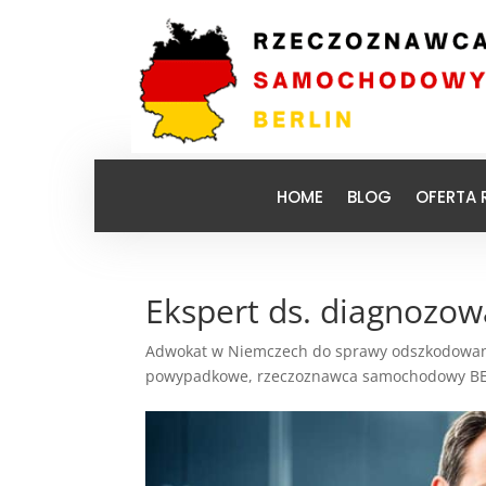
HOME
BLOG
OFERTA
Ekspert ds. diagnozow
Adwokat w Niemczech do sprawy odszkodowa
powypadkowe
,
rzeczoznawca samochodowy B