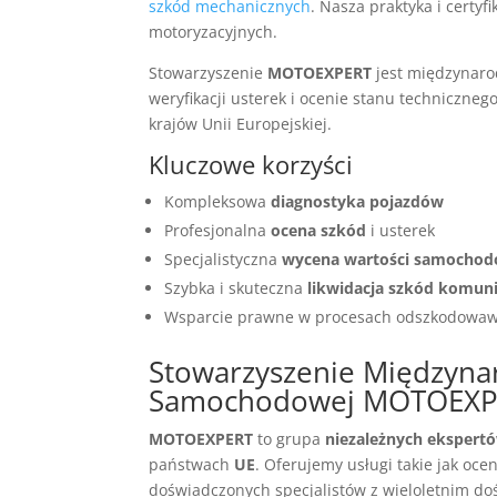
szkód mechanicznych
. Nasza praktyka i cert
motoryzacyjnych.
Stowarzyszenie
MOTOEXPERT
jest międzynaro
weryfikacji usterek i ocenie stanu techniczne
krajów Unii Europejskiej.
Kluczowe korzyści
Kompleksowa
diagnostyka pojazdów
Profesjonalna
ocena szkód
i usterek
Specjalistyczna
wycena wartości samocho
Szybka i skuteczna
likwidacja szkód komun
Wsparcie prawne w procesach odszkodowa
Stowarzyszenie Międzyn
Samochodowej MOTOEXP
MOTOEXPERT
to grupa
niezależnych ekspert
państwach
UE
. Oferujemy usługi takie jak oce
doświadczonych specjalistów z wieloletnim d