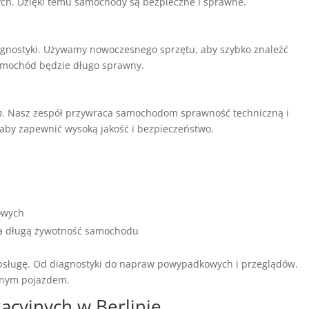
ch. Dzięki temu samochody są bezpieczne i sprawne.
agnostyki. Używamy nowoczesnego sprzętu, aby szybko znaleźć
amochód będzie długo sprawny.
h
. Nasz zespół przywraca samochodom sprawność techniczną i
aby zapewnić wysoką jakość i bezpieczeństwo.
cowych
a długą żywotność samochodu
obsługę. Od diagnostyki do napraw powypadkowych i przeglądów.
odnym pojazdem.
acyjnych w Berlinie