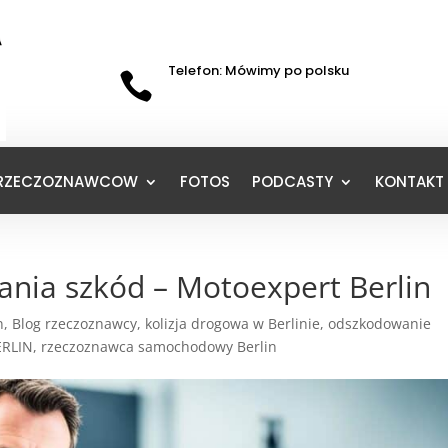
Telefon: Mówimy po polsku

 RZECZOZNAWCOW
FOTOS
PODCASTY
KONTAKT 
ania szkód – Motoexpert Berlin
n
,
Blog rzeczoznawcy
,
kolizja drogowa w Berlinie
,
odszkodowanie
ERLIN
,
rzeczoznawca samochodowy Berlin